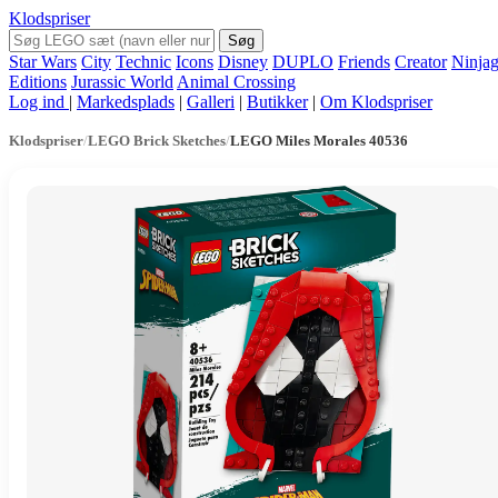
Klodspriser
Søg
Star Wars
City
Technic
Icons
Disney
DUPLO
Friends
Creator
Ninja
Editions
Jurassic World
Animal Crossing
Log ind
|
Markedsplads
|
Galleri
|
Butikker
|
Om Klodspriser
Klodspriser
/
LEGO Brick Sketches
/
LEGO Miles Morales 40536