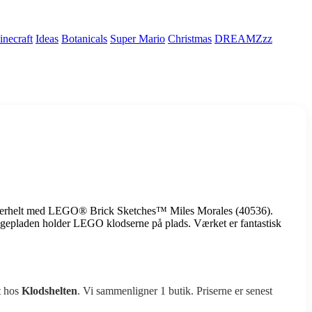
necraft
Ideas
Botanicals
Super Mario
Christmas
DREAMZzz
superhelt med LEGO® Brick Sketches™ Miles Morales (40536).
epladen holder LEGO klodserne på plads. Værket er fantastisk
t hos
Klodshelten
. Vi sammenligner 1 butik. Priserne er senest