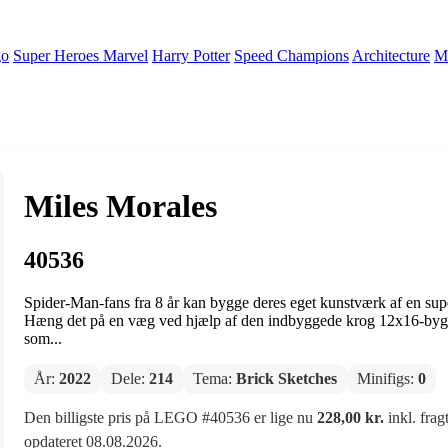
go
Super Heroes Marvel
Harry Potter
Speed Champions
Architecture
Mi
Miles Morales
40536
Spider-Man-fans fra 8 år kan bygge deres eget kunstværk af en 
Hæng det på en væg ved hjælp af den indbyggede krog 12x16-bygg
som...
År:
2022
Dele:
214
Tema:
Brick Sketches
Minifigs:
0
Den billigste pris på LEGO #40536 er lige nu
228,00 kr.
inkl. frag
opdateret 08.08.2026.