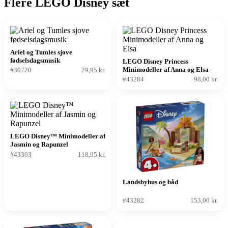
Flere LEGO Disney sæt
Ariel og Tumles sjove
fødselsdagsmusik
LEGO Disney Princess
Minimodeller af Anna og Elsa
#30720
29,95 kr.
#43284
98,00 kr.
LEGO Disney™ Minimodeller af
Jasmin og Rapunzel
#43303
118,95 kr.
Landsbyhus og båd
#43282
153,00 kr.