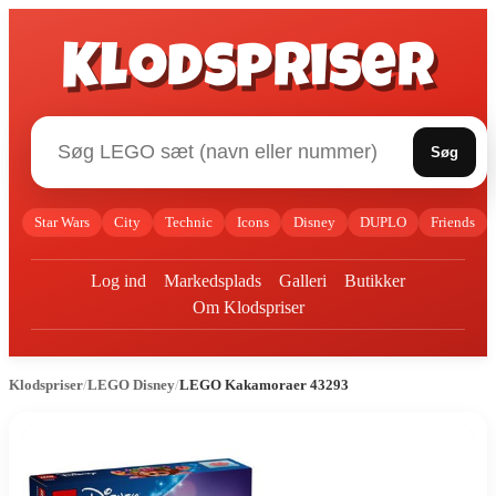
Klodspriser
Søg
Star Wars
City
Technic
Icons
Disney
DUPLO
Friends
Log ind
Markedsplads
Galleri
Butikker
Om Klodspriser
Klodspriser
/
LEGO Disney
/
LEGO Kakamoraer 43293