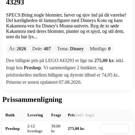
43293
SPECS:Bring nogle blomster, farver og sjov ind på dit værelse!
Del kærligheden til fantasyfigurer med Disneys Kotu og hans
Kakamora-ven fra Disney's Moana-univers. Byg de to søde
Kakamora med deres blomster, planter og et spyd, og stil dem,
som du har lys...
År:
2026
Dele:
407
Tema:
Disney
Minifigs:
0
Den billigste pris på LEGO #43293 er lige nu
275,00 kr.
inkl.
fragt hos
Proshop
. Vi sammenligner 2 butikker, og
prisforskellen mellem billigste og dyreste tilbud er 74,95 kr..
Priserne er senest opdateret 07.08.2026.
Prissammenligning
Butik
Levering
Fragt
Pris
(inkl. fragt)
2-12
39,00
Proshop
275,00 kr.
Til butik
hverdage
kr.