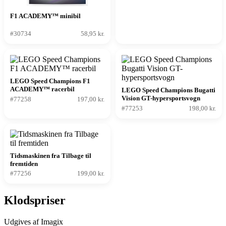
F1 ACADEMY™ minibil
#30734
58,95 kr.
LEGO Speed Champions F1
ACADEMY™ racerbil
LEGO Speed Champions Bugatti
Vision GT-hypersportsvogn
#77258
197,00 kr.
#77253
198,00 kr.
Tidsmaskinen fra Tilbage til
fremtiden
#77256
199,00 kr.
Klodspriser
Udgives af Imagix