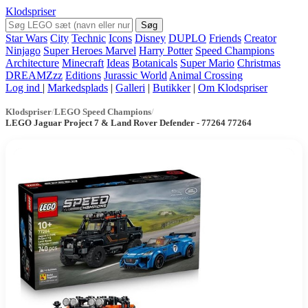
Klodspriser
Søg
Star Wars
City
Technic
Icons
Disney
DUPLO
Friends
Creator
Ninjago
Super Heroes Marvel
Harry Potter
Speed Champions
Architecture
Minecraft
Ideas
Botanicals
Super Mario
Christmas
DREAMZzz
Editions
Jurassic World
Animal Crossing
Log ind
|
Markedsplads
|
Galleri
|
Butikker
|
Om Klodspriser
Klodspriser
/
LEGO Speed Champions
/
LEGO Jaguar Project 7 & Land Rover Defender - 77264 77264