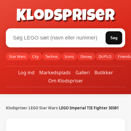
Klodspriser
Søg
Star Wars
City
Technic
Icons
Disney
DUPLO
Friends
Log ind
Markedsplads
Galleri
Butikker
Om Klodspriser
Klodspriser
/
LEGO Star Wars
/
LEGO Imperial TIE Fighter 30381