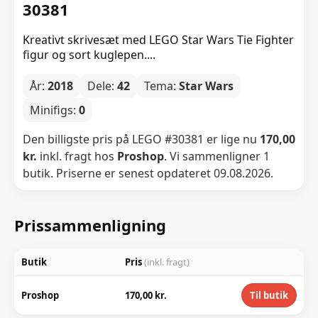
30381
Kreativt skrivesæt med LEGO Star Wars Tie Fighter
figur og sort kuglepen....
År:
2018
Dele:
42
Tema:
Star Wars
Minifigs:
0
Den billigste pris på LEGO #30381 er lige nu
170,00
kr.
inkl. fragt hos
Proshop
. Vi sammenligner 1
butik. Priserne er senest opdateret 09.08.2026.
Prissammenligning
Butik
Pris
(inkl. fragt)
Proshop
170,00 kr.
Til butik