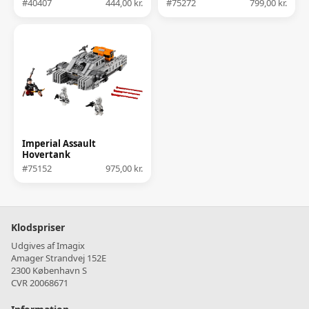
#40407
444,00 kr.
#75272
799,00 kr.
Imperial Assault
Hovertank
#75152
975,00 kr.
Klodspriser
Udgives af Imagix
Amager Strandvej 152E
2300 København S
CVR 20068671