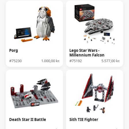
Porg
Lego Star Wars -
Millennium Falcon
#75230
1.000,00 kr.
#75192
5.577,00 kr.
Death Star II Battle
Sith TIE Fighter