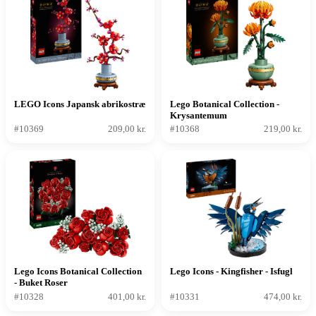
LEGO Icons Japansk abrikostræ
Lego Botanical Collection -
Krysantemum
#10369
209,00 kr.
#10368
219,00 kr.
Lego Icons Botanical Collection
Lego Icons - Kingfisher - Isfugl
- Buket Roser
#10328
401,00 kr.
#10331
474,00 kr.