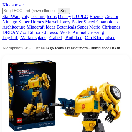
Klodspriser
Søg
Star Wars
City
Technic
Icons
Disney
DUPLO
Friends
Creator
Ninjago
Super Heroes Marvel
Harry Potter
Speed Champions
Architecture
Minecraft
Ideas
Botanicals
Super Mario
Christmas
DREAMZzz
Editions
Jurassic World
Animal Crossing
Log ind
|
Markedsplads
|
Galleri
|
Butikker
|
Om Klodspriser
Klodspriser
/
LEGO Icons
/
Lego Icons Transformers - Bumblebee 10338