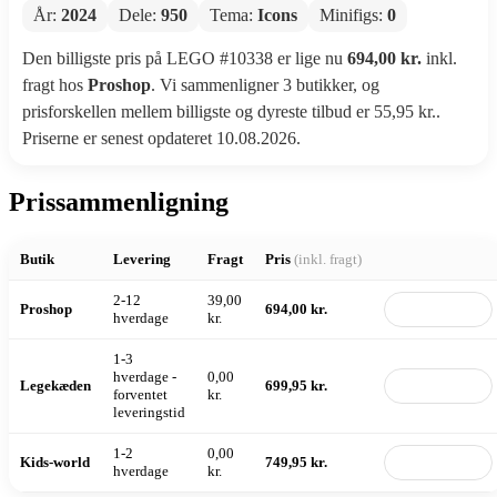
År:
2024
Dele:
950
Tema:
Icons
Minifigs:
0
Den billigste pris på LEGO #10338 er lige nu
694,00 kr.
inkl.
fragt hos
Proshop
. Vi sammenligner 3 butikker, og
prisforskellen mellem billigste og dyreste tilbud er 55,95 kr..
Priserne er senest opdateret 10.08.2026.
Prissammenligning
Butik
Levering
Fragt
Pris
(inkl. fragt)
2-12
39,00
Proshop
694,00 kr.
Til butik
hverdage
kr.
1-3
hverdage -
0,00
Legekæden
699,95 kr.
Til butik
forventet
kr.
leveringstid
1-2
0,00
Kids-world
749,95 kr.
Til butik
hverdage
kr.