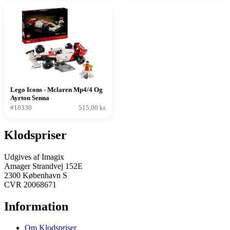
Lego Icons - Mclaren Mp4/4 Og
Ayrton Senna
#10330
515,00 kr.
Klodspriser
Udgives af Imagix
Amager Strandvej 152E
2300 København S
CVR 20068671
Information
Om Klodspriser