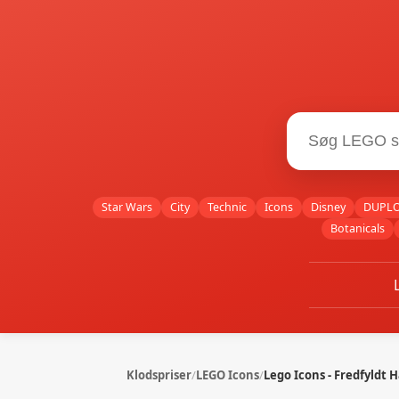
Star Wars
City
Technic
Icons
Disney
DUPL
Botanicals
Klodspriser
/
LEGO Icons
/
Lego Icons - Fredfyldt 