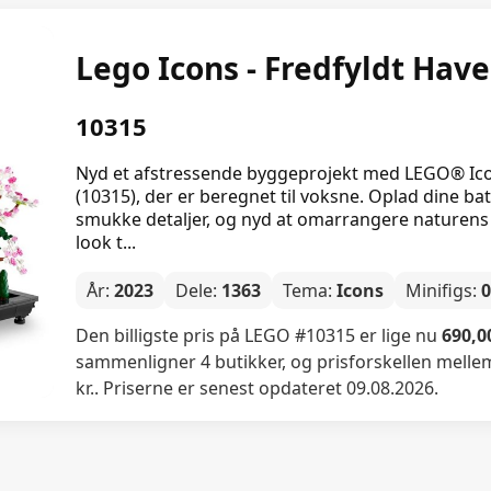
Lego Icons - Fredfyldt Have
10315
Nyd et afstressende byggeprojekt med LEGO® Ico
(10315), der er beregnet til voksne. Oplad dine ba
smukke detaljer, og nyd at omarrangere naturens 
look t...
År:
2023
Dele:
1363
Tema:
Icons
Minifigs:
Den billigste pris på LEGO #10315 er lige nu
690,00
sammenligner 4 butikker, og prisforskellen mellem 
kr.. Priserne er senest opdateret 09.08.2026.