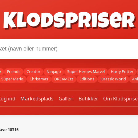
Klodspriser
O
Friends
Creator
Ninjago
Super Heroes Marvel
Harry Potter
Super Mario
Christmas
DREAMZzz
Editions
Jurassic World
An
Log ind
Markedsplads
Galleri
Butikker
Om Klodsprise
Have 10315