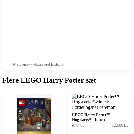
Målt pris
Estimeret historik
Flere LEGO Harry Potter sæt
LEGO Harry Potter™
Hogwarts™-slottet:
Fordelingshat-ceremoni
#76460
123,00 kr.