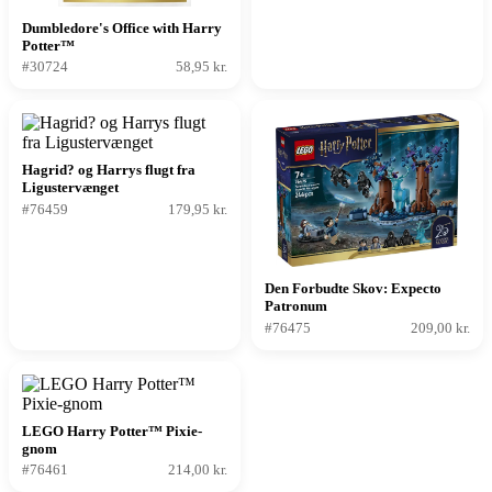
Dumbledore's Office with Harry
Potter™
#30724
58,95 kr.
Hagrid? og Harrys flugt fra
Ligustervænget
#76459
179,95 kr.
Den Forbudte Skov: Expecto
Patronum
#76475
209,00 kr.
LEGO Harry Potter™ Pixie-
gnom
#76461
214,00 kr.