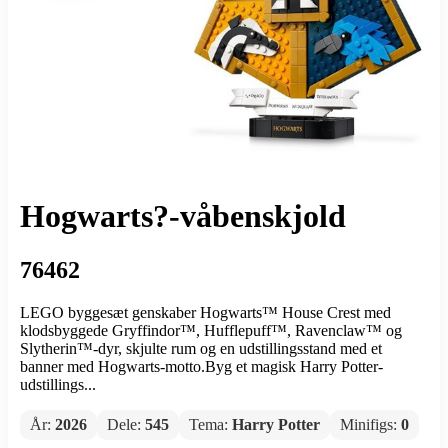
Hogwarts?-våbenskjold
76462
LEGO byggesæt genskaber Hogwarts™ House Crest med
klodsbyggede Gryffindor™, Hufflepuff™, Ravenclaw™ og
Slytherin™-dyr, skjulte rum og en udstillingsstand med et
banner med Hogwarts-motto.Byg et magisk Harry Potter-
udstillings...
År:
2026
Dele:
545
Tema:
Harry Potter
Minifigs:
0