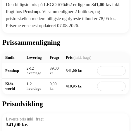
Den billigste pris på LEGO #76462 er lige nu
341,00 kr.
inkl.
fragt hos
Proshop
. Vi sammenligner 2 butikker, og
prisforskellen mellem billigste og dyreste tilbud er 78,95 kr..
Priserne er senest opdateret 07.08.2026.
Prissammenligning
Butik
Levering
Fragt
Pris
(inkl. fragt)
2-12
39,00
Proshop
341,00 kr.
Til butik
hverdage
kr.
Kids-
1-2
0,00
419,95 kr.
Til butik
world
hverdage
kr.
Prisudvikling
Laveste pris inkl. fragt
341,00 kr.