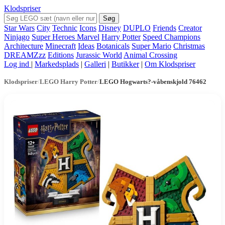
Klodspriser
Søg
Star Wars
City
Technic
Icons
Disney
DUPLO
Friends
Creator
Ninjago
Super Heroes Marvel
Harry Potter
Speed Champions
Architecture
Minecraft
Ideas
Botanicals
Super Mario
Christmas
DREAMZzz
Editions
Jurassic World
Animal Crossing
Log ind
|
Markedsplads
|
Galleri
|
Butikker
|
Om Klodspriser
Klodspriser
/
LEGO Harry Potter
/
LEGO Hogwarts?-våbenskjold 76462