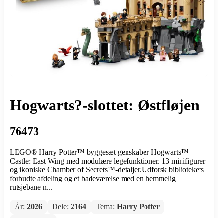
Hogwarts?-slottet: Østfløjen
76473
LEGO® Harry Potter™ byggesæt genskaber Hogwarts™
Castle: East Wing med modulære legefunktioner, 13 minifigurer
og ikoniske Chamber of Secrets™-detaljer.Udforsk bibliotekets
forbudte afdeling og et badeværelse med en hemmelig
rutsjebane n...
År:
2026
Dele:
2164
Tema:
Harry Potter