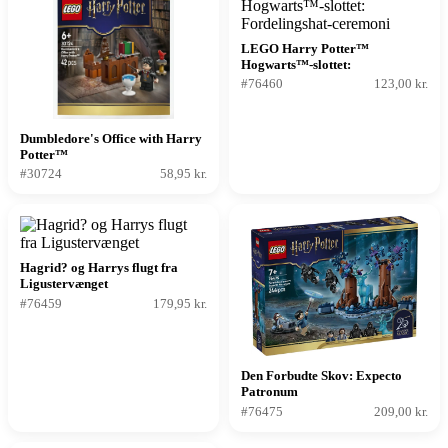
LEGO Harry Potter™
Hogwarts™-slottet:
Fordelingshat-ceremoni
#76460
123,00 kr.
Dumbledore's Office with Harry
Potter™
#30724
58,95 kr.
Hagrid? og Harrys flugt fra
Ligustervænget
#76459
179,95 kr.
Den Forbudte Skov: Expecto
Patronum
#76475
209,00 kr.