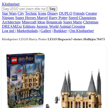
Klodspriser
Søg
Star Wars
City
Technic
Icons
Disney
DUPLO
Friends
Creator
Ninjago
Super Heroes Marvel
Harry Potter
Speed Champions
Architecture
Minecraft
Ideas
Botanicals
Super Mario
Christmas
DREAMZzz
Editions
Jurassic World
Animal Crossing
Log ind
|
Markedsplads
|
Galleri
|
Butikker
|
Om Klodspriser
Klodspriser
/
LEGO Harry Potter
/
LEGO Hogwarts?-slottet: Østfløjen 76473