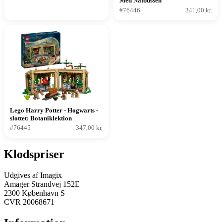
Med Natbussen
#76446
341,00 kr.
Lego Harry Potter - Hogwarts -
slottet: Botaniklektion
#76445
347,00 kr.
Klodspriser
Udgives af Imagix
Amager Strandvej 152E
2300 København S
CVR 20068671