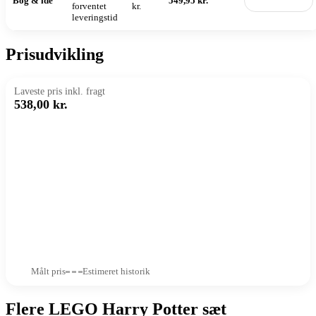
Bog & idé
549,95 kr.
Til butik
forventet
kr.
leveringstid
Prisudvikling
Laveste pris inkl. fragt
538,00 kr.
Målt pris
Estimeret historik
Flere LEGO Harry Potter sæt