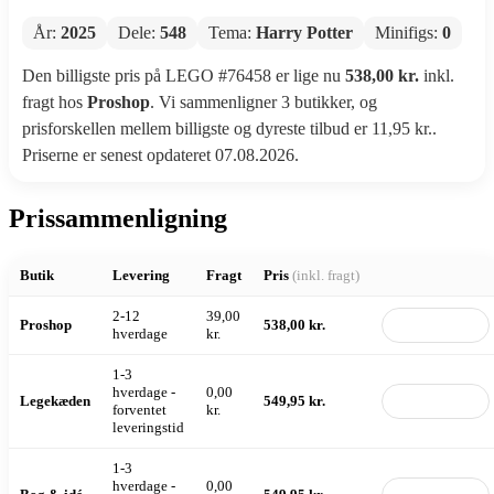
År:
2025
Dele:
548
Tema:
Harry Potter
Minifigs:
0
Den billigste pris på LEGO #76458 er lige nu
538,00 kr.
inkl.
fragt hos
Proshop
. Vi sammenligner 3 butikker, og
prisforskellen mellem billigste og dyreste tilbud er 11,95 kr..
Priserne er senest opdateret 07.08.2026.
Prissammenligning
Butik
Levering
Fragt
Pris
(inkl. fragt)
2-12
39,00
Proshop
538,00 kr.
Til butik
hverdage
kr.
1-3
hverdage -
0,00
Legekæden
549,95 kr.
Til butik
forventet
kr.
leveringstid
1-3
hverdage -
0,00