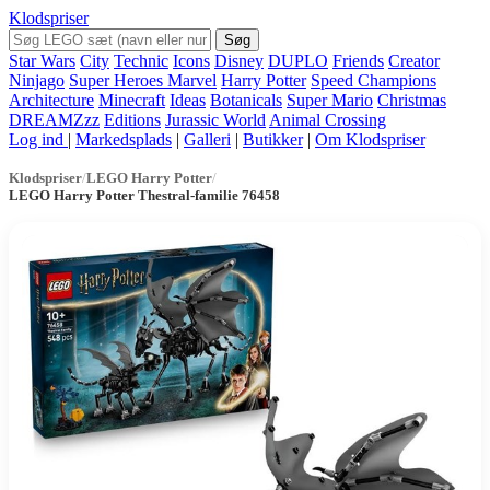
Klodspriser
Søg
Star Wars
City
Technic
Icons
Disney
DUPLO
Friends
Creator
Ninjago
Super Heroes Marvel
Harry Potter
Speed Champions
Architecture
Minecraft
Ideas
Botanicals
Super Mario
Christmas
DREAMZzz
Editions
Jurassic World
Animal Crossing
Log ind
|
Markedsplads
|
Galleri
|
Butikker
|
Om Klodspriser
Klodspriser
/
LEGO Harry Potter
/
LEGO Harry Potter Thestral-familie 76458