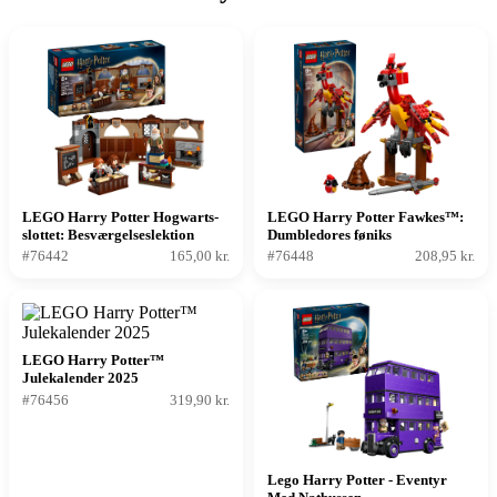
LEGO Harry Potter Hogwarts-
LEGO Harry Potter Fawkes™:
slottet: Besværgelseslektion
Dumbledores føniks
#76442
165,00 kr.
#76448
208,95 kr.
LEGO Harry Potter™
Julekalender 2025
#76456
319,90 kr.
Lego Harry Potter - Eventyr