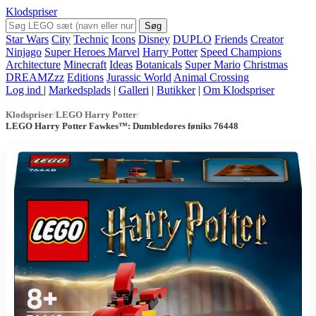
Klodspriser
Søg
Star Wars
City
Technic
Icons
Disney
DUPLO
Friends
Creator
Ninjago
Super Heroes Marvel
Harry Potter
Speed Champions
Architecture
Minecraft
Ideas
Botanicals
Super Mario
Christmas
DREAMZzz
Editions
Jurassic World
Animal Crossing
Log ind
|
Markedsplads
|
Galleri
|
Butikker
|
Om Klodspriser
Klodspriser
/
LEGO Harry Potter
/
LEGO Harry Potter Fawkes™: Dumbledores føniks 76448