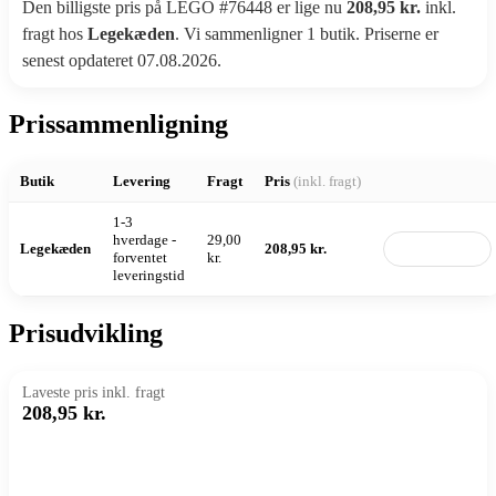
Den billigste pris på LEGO #76448 er lige nu
208,95 kr.
inkl.
fragt hos
Legekæden
. Vi sammenligner 1 butik. Priserne er
senest opdateret 07.08.2026.
Prissammenligning
Butik
Levering
Fragt
Pris
(inkl. fragt)
1-3
hverdage -
29,00
Legekæden
208,95 kr.
Til butik
forventet
kr.
leveringstid
Prisudvikling
Laveste pris inkl. fragt
208,95 kr.