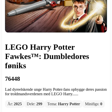
LEGO Harry Potter
Fawkes™: Dumbledores
føniks
76448
Lad dyreelskende unge Harry Potter-fans opbygge deres passion
for troldmandsverdenen med LEGO Harry......
År:
2025
Dele:
299
Tema:
Harry Potter
Minifigs:
0