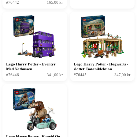
#76442
165,00 kr.
Lego Harry Potter - Eventyr
Lego Harry Potter - Hogwarts -
Med Natbussen
slottet: Botaniklektion
#76446
341,00 kr.
#76445
347,00 kr.
Lego Harry Potter - Hagrid Og