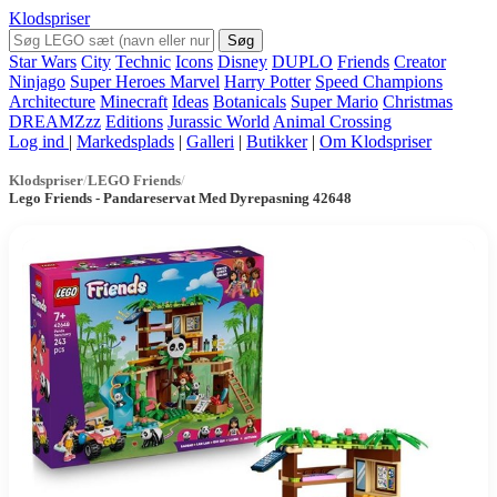
Klodspriser
Søg
Star Wars
City
Technic
Icons
Disney
DUPLO
Friends
Creator
Ninjago
Super Heroes Marvel
Harry Potter
Speed Champions
Architecture
Minecraft
Ideas
Botanicals
Super Mario
Christmas
DREAMZzz
Editions
Jurassic World
Animal Crossing
Log ind
|
Markedsplads
|
Galleri
|
Butikker
|
Om Klodspriser
Klodspriser
/
LEGO Friends
/
Lego Friends - Pandareservat Med Dyrepasning 42648