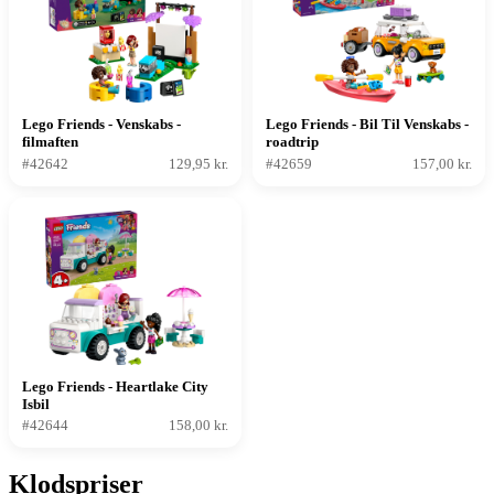
Lego Friends - Venskabs -
Lego Friends - Bil Til Venskabs -
filmaften
roadtrip
#42642
129,95 kr.
#42659
157,00 kr.
Lego Friends - Heartlake City
Isbil
#42644
158,00 kr.
Klodspriser