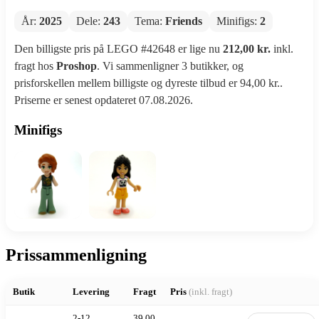
År:
2025
Dele:
243
Tema:
Friends
Minifigs:
2
Den billigste pris på LEGO #42648 er lige nu
212,00 kr.
inkl.
fragt hos
Proshop
. Vi sammenligner 3 butikker, og
prisforskellen mellem billigste og dyreste tilbud er 94,00 kr..
Priserne er senest opdateret 07.08.2026.
Minifigs
Prissammenligning
Butik
Levering
Fragt
Pris
(inkl. fragt)
2-12
39,00