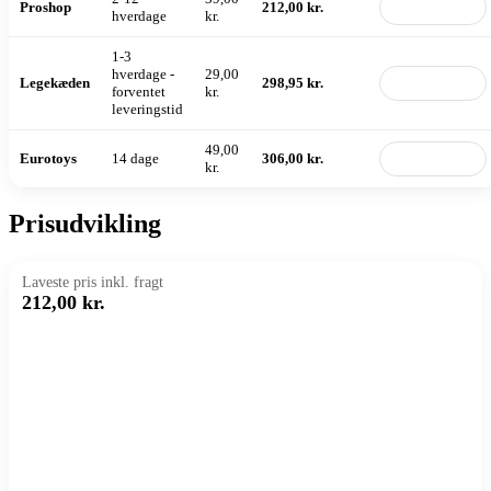
Proshop
212,00 kr.
Til butik
hverdage
kr.
1-3
hverdage -
29,00
Legekæden
298,95 kr.
Til butik
forventet
kr.
leveringstid
49,00
Eurotoys
14 dage
306,00 kr.
Til butik
kr.
Prisudvikling
Laveste pris inkl. fragt
212,00 kr.