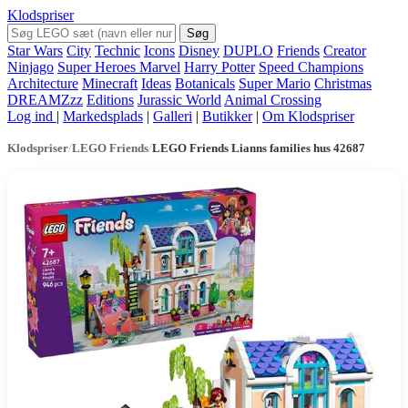
Klodspriser
Søg
Star Wars
City
Technic
Icons
Disney
DUPLO
Friends
Creator
Ninjago
Super Heroes Marvel
Harry Potter
Speed Champions
Architecture
Minecraft
Ideas
Botanicals
Super Mario
Christmas
DREAMZzz
Editions
Jurassic World
Animal Crossing
Log ind
|
Markedsplads
|
Galleri
|
Butikker
|
Om Klodspriser
Klodspriser
/
LEGO Friends
/
LEGO Friends Lianns families hus 42687