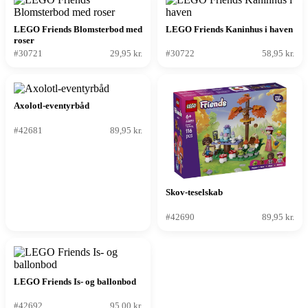
LEGO Friends Blomsterbod med
LEGO Friends Kaninhus i haven
roser
#30721
29,95 kr.
#30722
58,95 kr.
Axolotl-eventyrbåd
#42681
89,95 kr.
Skov-teselskab
#42690
89,95 kr.
LEGO Friends Is- og ballonbod
#42692
95,00 kr.