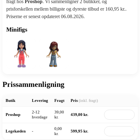
fragt hos
Proshop
. Vi sammenligner 2 butikker, og
prisforskellen mellem billigste og dyreste tilbud er 160,95 kr..
Priserne er senest opdateret 06.08.2026.
Minifigs
Prissammenligning
Butik
Levering
Fragt
Pris
(inkl. fragt)
2-12
39,00
Proshop
439,00 kr.
Til butik
hverdage
kr.
0,00
Legekæden
-
599,95 kr.
Til butik
kr.