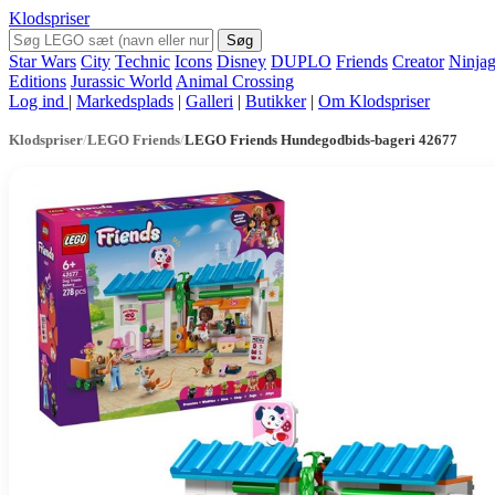
Klodspriser
Søg
Star Wars
City
Technic
Icons
Disney
DUPLO
Friends
Creator
Ninja
Editions
Jurassic World
Animal Crossing
Log ind
|
Markedsplads
|
Galleri
|
Butikker
|
Om Klodspriser
Klodspriser
/
LEGO Friends
/
LEGO Friends Hundegodbids-bageri 42677