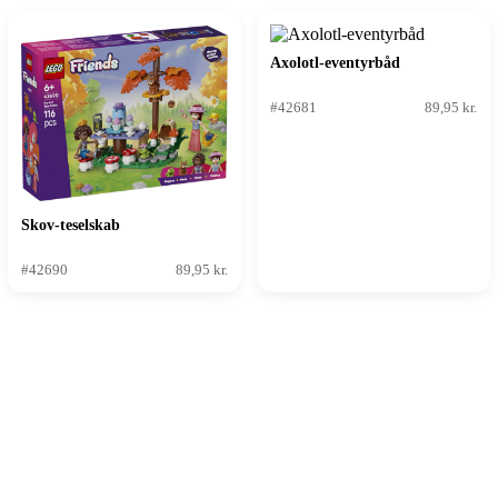
Axolotl-eventyrbåd
#42681
89,95 kr.
Skov-teselskab
#42690
89,95 kr.