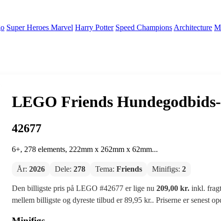
go
Super Heroes Marvel
Harry Potter
Speed Champions
Architecture
Mi
LEGO Friends Hundegodbids-
42677
6+, 278 elements, 222mm x 262mm x 62mm...
År:
2026
Dele:
278
Tema:
Friends
Minifigs:
2
Den billigste pris på LEGO #42677 er lige nu
209,00 kr.
inkl. frag
mellem billigste og dyreste tilbud er 89,95 kr.. Priserne er senest o
Minifigs