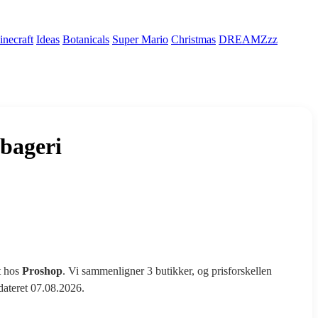
necraft
Ideas
Botanicals
Super Mario
Christmas
DREAMZzz
bageri
t hos
Proshop
. Vi sammenligner 3 butikker, og prisforskellen
pdateret 07.08.2026.