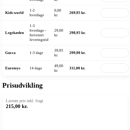
1-2
0,00
Kids-world
269,95 kr.
Til butik
hverdage
kr.
1-3
hverdage -
29,00
Legekæden
298,95 kr.
Til butik
forventet
kr.
leveringstid
39,95
Gucca
1-3 dage
299,90 kr.
Til butik
kr.
49,00
Eurotoys
14 dage
311,00 kr.
Til butik
kr.
Prisudvikling
Laveste pris inkl. fragt
215,00 kr.