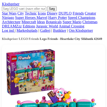
Klodspriser
Søg
Star Wars
City
Technic
Icons
Disney
DUPLO
Friends
Creator
Ninjago
Super Heroes Marvel
Harry Potter
Speed Champions
Architecture
Minecraft
Ideas
Botanicals
Super Mario
Christmas
DREAMZzz
Editions
Jurassic World
Animal Crossing
Log ind
|
Markedsplads
|
Galleri
|
Butikker
|
Om Klodspriser
Klodspriser
/
LEGO Friends
/
Lego Friends - Heartlake City Slikbutik 42649