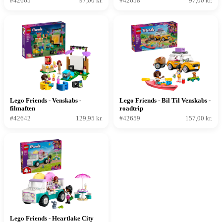
#42665
97,00 kr.
#42658
97,00 kr.
Lego Friends - Venskabs -
Lego Friends - Bil Til Venskabs -
filmaften
roadtrip
#42642
129,95 kr.
#42659
157,00 kr.
Lego Friends - Heartlake City