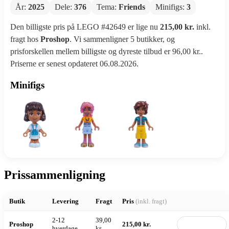
År:
2025
Dele:
376
Tema:
Friends
Minifigs:
3
Den billigste pris på LEGO #42649 er lige nu
215,00 kr.
inkl.
fragt hos
Proshop
. Vi sammenligner 5 butikker, og
prisforskellen mellem billigste og dyreste tilbud er 96,00 kr..
Priserne er senest opdateret 06.08.2026.
Minifigs
Prissammenligning
Butik
Levering
Fragt
Pris
(inkl. fragt)
2-12
39,00
Proshop
215,00 kr.
Til butik
hverdage
kr.