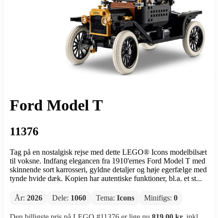
Ford Model T
11376
Tag på en nostalgisk rejse med dette LEGO® Icons modelbilsæt
til voksne. Indfang elegancen fra 1910'ernes Ford Model T med
skinnende sort karrosseri, gyldne detaljer og høje egerfælge med
tynde hvide dæk. Kopien har autentiske funktioner, bl.a. et st...
År:
2026
Dele:
1060
Tema:
Icons
Minifigs:
0
Den billigste pris på LEGO #11376 er lige nu
819,00 kr.
inkl.