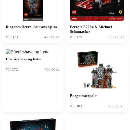
Ringenes Herre: Saurons hjelm
Ferrari F2004 & Michael
Schumacher
#11373
472,00 kr.
#11375
582,00 kr.
Efterårshave og hytte
#11372
700,00 kr.
Borgmesterpalæ
#11383
738,00 kr.