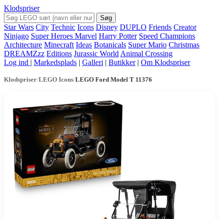
Klodspriser
Søg
Star Wars
City
Technic
Icons
Disney
DUPLO
Friends
Creator
Ninjago
Super Heroes Marvel
Harry Potter
Speed Champions
Architecture
Minecraft
Ideas
Botanicals
Super Mario
Christmas
DREAMZzz
Editions
Jurassic World
Animal Crossing
Log ind
|
Markedsplads
|
Galleri
|
Butikker
|
Om Klodspriser
Klodspriser
/
LEGO Icons
/
LEGO Ford Model T 11376