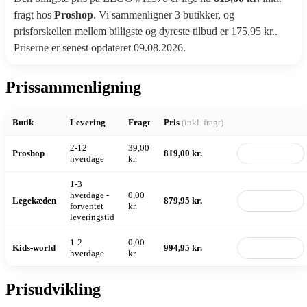
fragt hos
Proshop
. Vi sammenligner 3 butikker, og
prisforskellen mellem billigste og dyreste tilbud er 175,95 kr..
Priserne er senest opdateret 09.08.2026.
Prissammenligning
Butik
Levering
Fragt
Pris
(inkl. fragt)
2-12
39,00
Proshop
819,00 kr.
Til butik
hverdage
kr.
1-3
hverdage -
0,00
Legekæden
879,95 kr.
Til butik
forventet
kr.
leveringstid
1-2
0,00
Kids-world
994,95 kr.
Til butik
hverdage
kr.
Prisudvikling