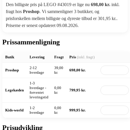
Den billigste pris på LEGO #43019 er lige nu
698,00 kr.
inkl.
fragt hos
Proshop
. Vi sammenligner 3 butikker, og
prisforskellen mellem billigste og dyreste tilbud er 301,95 kr..
Priserne er senest opdateret 09.08.2026.
Prissammenligning
Butik
Levering
Fragt
Pris
(inkl. fragt)
2-12
39,00
Proshop
698,00 kr.
Til butik
hverdage
kr.
1-3
hverdage -
0,00
Legekæden
799,95 kr.
Til butik
forventet
kr.
leveringstid
1-2
0,00
Kids-world
999,95 kr.
Til butik
hverdage
kr.
Prisudvikling