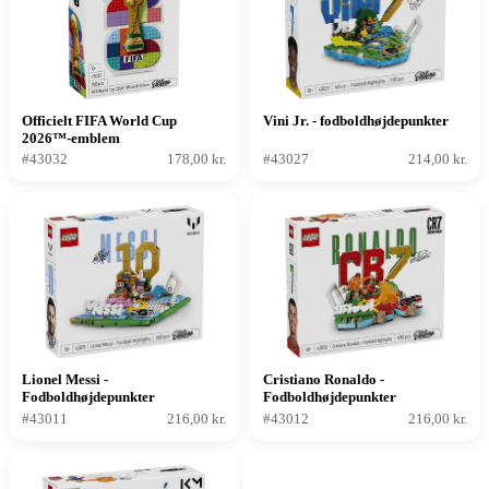
Officielt FIFA World Cup
Vini Jr. - fodboldhøjdepunkter
2026™-emblem
#43032
178,00 kr.
#43027
214,00 kr.
Lionel Messi -
Cristiano Ronaldo -
Fodboldhøjdepunkter
Fodboldhøjdepunkter
#43011
216,00 kr.
#43012
216,00 kr.