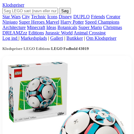
Klodspriser
Søg
Star Wars
City
Technic
Icons
Disney
DUPLO
Friends
Creator
Ninjago
Super Heroes Marvel
Harry Potter
Speed Champions
Architecture
Minecraft
Ideas
Botanicals
Super Mario
Christmas
DREAMZzz
Editions
Jurassic World
Animal Crossing
Log ind
|
Markedsplads
|
Galleri
|
Butikker
|
Om Klodspriser
Klodspriser
/
LEGO Editions
/
LEGO Fodbold 43019