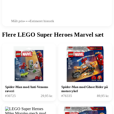
Målt pris
Estimeret historik
Flere LEGO Super Heroes Marvel sæt
Spider-Man mod Anti-Venoms
Spider-Man mod Ghost Rider på
røveri
motorcykel
#30725
29,95 kr.
#76335
89,95 kr.