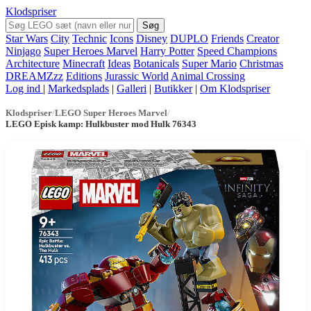
Klodspriser
Søg
Star Wars
City
Technic
Icons
Disney
DUPLO
Friends
Creator
Ninjago
Super Heroes Marvel
Harry Potter
Speed Champions
Architecture
Minecraft
Ideas
Botanicals
Super Mario
Christmas
DREAMZzz
Editions
Jurassic World
Animal Crossing
Log ind
|
Markedsplads
|
Galleri
|
Butikker
|
Om Klodspriser
Klodspriser
/
LEGO Super Heroes Marvel
/
LEGO Episk kamp: Hulkbuster mod Hulk 76343