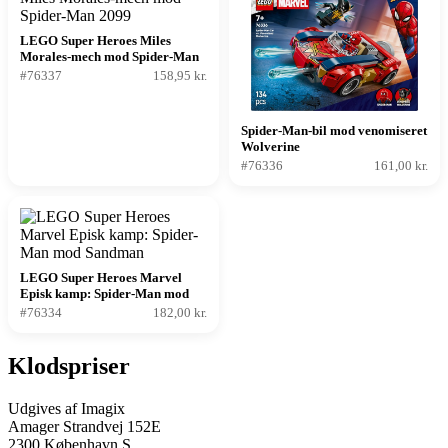
LEGO Super Heroes Miles
Morales-mech mod Spider-Man
2099
#76337
158,95 kr.
Spider-Man-bil mod venomiseret
Wolverine
#76336
161,00 kr.
LEGO Super Heroes Marvel
Episk kamp: Spider-Man mod
Sandman
#76334
182,00 kr.
Klodspriser
Udgives af Imagix
Amager Strandvej 152E
2300 København S