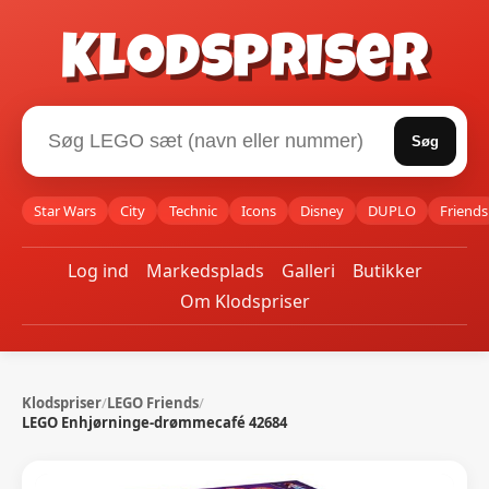
Klodspriser
Søg
Star Wars
City
Technic
Icons
Disney
DUPLO
Friends
Log ind
Markedsplads
Galleri
Butikker
Om Klodspriser
Klodspriser
/
LEGO Friends
/
LEGO Enhjørninge-drømmecafé 42684