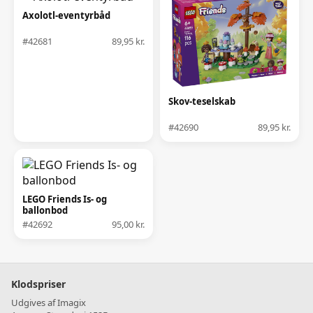
Axolotl-eventyrbåd
#42681
89,95 kr.
Skov-teselskab
#42690
89,95 kr.
LEGO Friends Is- og
ballonbod
#42692
95,00 kr.
Klodspriser
Udgives af Imagix