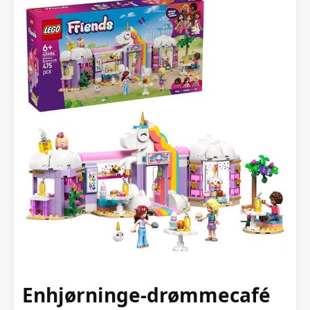
Enhjørninge-drømmecafé