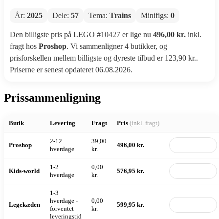
År:
2025
Dele:
57
Tema:
Trains
Minifigs:
0
Den billigste pris på LEGO #10427 er lige nu
496,00 kr.
inkl.
fragt hos
Proshop
. Vi sammenligner 4 butikker, og
prisforskellen mellem billigste og dyreste tilbud er 123,90 kr..
Priserne er senest opdateret 06.08.2026.
Prissammenligning
Butik
Levering
Fragt
Pris
(inkl. fragt)
2-12
39,00
Proshop
496,00 kr.
Til butik
hverdage
kr.
1-2
0,00
Kids-world
576,95 kr.
Til butik
hverdage
kr.
1-3
hverdage -
0,00
Legekæden
599,95 kr.
Til butik
forventet
kr.
leveringstid