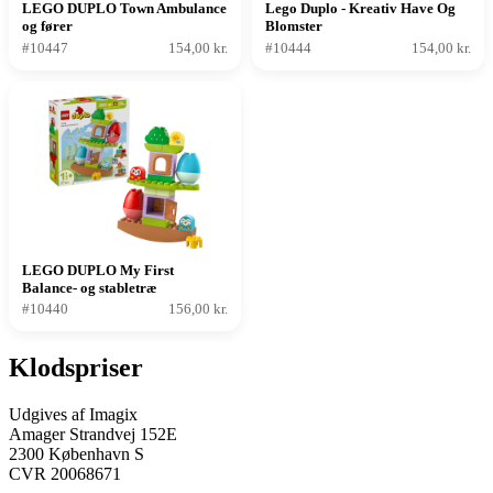
LEGO DUPLO Town Ambulance
Lego Duplo - Kreativ Have Og
og fører
Blomster
#10447
154,00 kr.
#10444
154,00 kr.
LEGO DUPLO My First
Balance- og stabletræ
#10440
156,00 kr.
Klodspriser
Udgives af Imagix
Amager Strandvej 152E
2300 København S
CVR 20068671