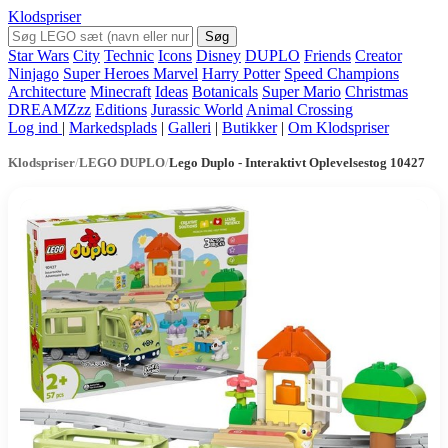
Klodspriser
Søg
Star Wars
City
Technic
Icons
Disney
DUPLO
Friends
Creator
Ninjago
Super Heroes Marvel
Harry Potter
Speed Champions
Architecture
Minecraft
Ideas
Botanicals
Super Mario
Christmas
DREAMZzz
Editions
Jurassic World
Animal Crossing
Log ind
|
Markedsplads
|
Galleri
|
Butikker
|
Om Klodspriser
Klodspriser
/
LEGO DUPLO
/
Lego Duplo - Interaktivt Oplevelsestog 10427