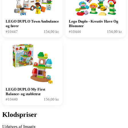
LEGO DUPLO Town Ambulance
Lego Duplo - Kreativ Have Og
og fører
Blomster
#10447
154,00 kr.
#10444
154,00 kr.
LEGO DUPLO My First
Balance- og stabletræ
#10440
156,00 kr.
Klodspriser
Udgives af Imagix