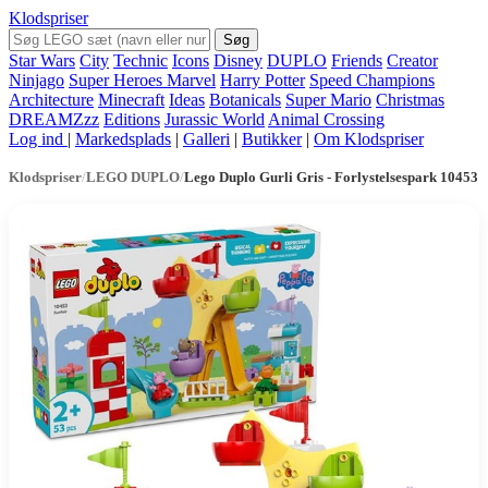
Klodspriser
Søg
Star Wars
City
Technic
Icons
Disney
DUPLO
Friends
Creator
Ninjago
Super Heroes Marvel
Harry Potter
Speed Champions
Architecture
Minecraft
Ideas
Botanicals
Super Mario
Christmas
DREAMZzz
Editions
Jurassic World
Animal Crossing
Log ind
|
Markedsplads
|
Galleri
|
Butikker
|
Om Klodspriser
Klodspriser
/
LEGO DUPLO
/
Lego Duplo Gurli Gris - Forlystelsespark 10453