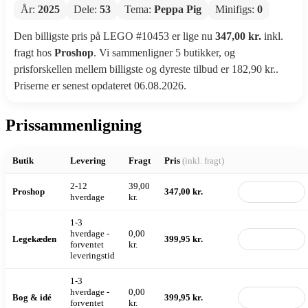
År:
2025
Dele:
53
Tema:
Peppa Pig
Minifigs:
0
Den billigste pris på LEGO #10453 er lige nu
347,00 kr.
inkl.
fragt hos
Proshop
. Vi sammenligner 5 butikker, og
prisforskellen mellem billigste og dyreste tilbud er 182,90 kr..
Priserne er senest opdateret 06.08.2026.
Prissammenligning
Butik
Levering
Fragt
Pris
(inkl. fragt)
2-12
39,00
Proshop
347,00 kr.
Til butik
hverdage
kr.
1-3
hverdage -
0,00
Legekæden
399,95 kr.
Til butik
forventet
kr.
leveringstid
1-3
hverdage -
0,00
Bog & idé
399,95 kr.
Til butik
forventet
kr.