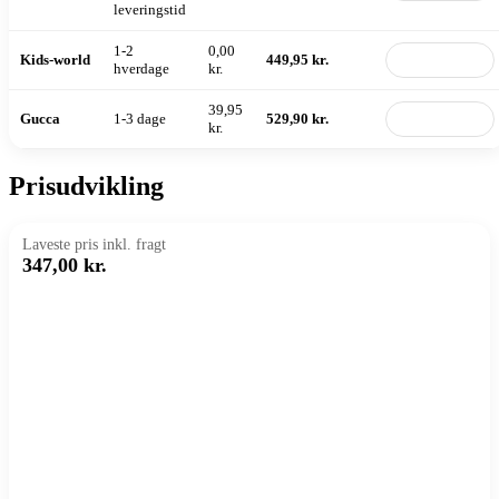
leveringstid
1-2
0,00
Kids-world
449,95 kr.
Til butik
hverdage
kr.
39,95
Gucca
1-3 dage
529,90 kr.
Til butik
kr.
Prisudvikling
Laveste pris inkl. fragt
347,00 kr.