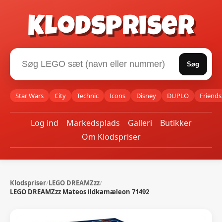
Klodspriser
Søg
Star Wars
City
Technic
Icons
Disney
DUPLO
Friends
Log ind
Markedsplads
Galleri
Butikker
Om Klodspriser
Klodspriser
/
LEGO DREAMZzz
/
LEGO DREAMZzz Mateos ildkamæleon 71492