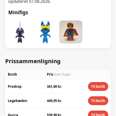
opdateret 07.08.2026.
Minifigs
Prissammenligning
Butik
Pris
(inkl. fragt)
Proshop
341,00 kr.
Til butik
Legekæden
449,95 kr.
Til butik
Gucca
539,90 kr.
Til butik