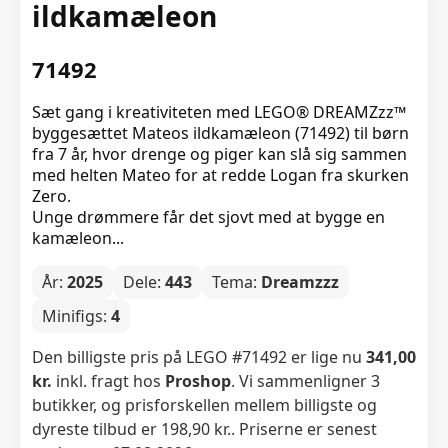
ildkamæleon
71492
Sæt gang i kreativiteten med LEGO® DREAMZzz™
byggesættet Mateos ildkamæleon (71492) til børn
fra 7 år, hvor drenge og piger kan slå sig sammen
med helten Mateo for at redde Logan fra skurken
Zero.
Unge drømmere får det sjovt med at bygge en
kamæleon...
År:
2025
Dele:
443
Tema:
Dreamzzz
Minifigs:
4
Den billigste pris på LEGO #71492 er lige nu
341,00
kr.
inkl. fragt hos
Proshop
. Vi sammenligner 3
butikker, og prisforskellen mellem billigste og
dyreste tilbud er 198,90 kr.. Priserne er senest