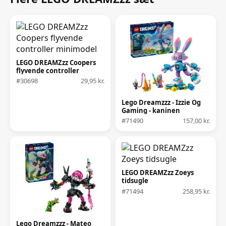
LEGO DREAMZzz Coopers
flyvende controller
minimodel
#30698
29,95 kr.
Lego Dreamzzz - Izzie Og
Gaming - kaninen
Bunchurro
#71490
157,00 kr.
LEGO DREAMZzz Zoeys
tidsugle
#71494
258,95 kr.
Lego Dreamzzz - Mateo