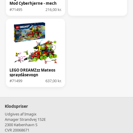
Mod Cyberhjerne - mech
#71495
216,00 kr.
LEGO DREAMZzz Mateos
spraydåsevogn
#71499
637,00 kr.
Klodspriser
Udgives af Imagix
Amager Strandvej 152E
2300 København S
CVR 20068671