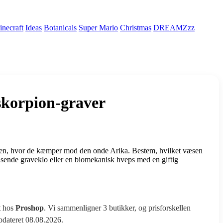
necraft
Ideas
Botanicals
Super Mario
Christmas
DREAMZzz
orpion-graver
n, hvor de kæmper mod den onde Arika. Bestem, hvilket væsen
sende graveklo eller en biomekanisk hveps med en giftig
t hos
Proshop
. Vi sammenligner 3 butikker, og prisforskellen
opdateret 08.08.2026.