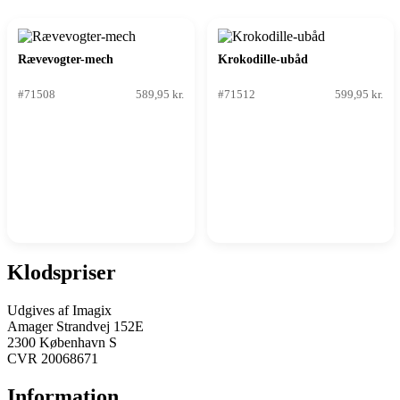
Rævevogter-mech
Krokodille-ubåd
#71508
589,95 kr.
#71512
599,95 kr.
Klodspriser
Udgives af Imagix
Amager Strandvej 152E
2300 København S
CVR 20068671
Information