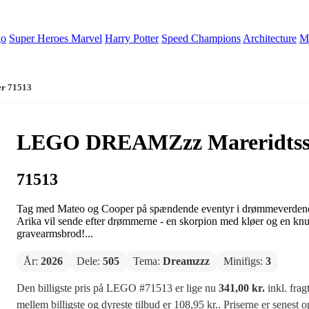
go
Super Heroes Marvel
Harry Potter
Speed Champions
Architecture
Mi
r 71513
LEGO DREAMZzz Mareridtssk
71513
Tag med Mateo og Cooper på spændende eventyr i drømmeverdene
Arika vil sende efter drømmerne - en skorpion med kløer og en knu
gravearmsbrod!...
År:
2026
Dele:
505
Tema:
Dreamzzz
Minifigs:
3
Den billigste pris på LEGO #71513 er lige nu
341,00 kr.
inkl. frag
mellem billigste og dyreste tilbud er 108,95 kr.. Priserne er senest 