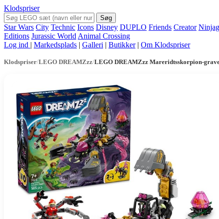
Klodspriser
Søg
Star Wars
City
Technic
Icons
Disney
DUPLO
Friends
Creator
Ninja
Editions
Jurassic World
Animal Crossing
Log ind
|
Markedsplads
|
Galleri
|
Butikker
|
Om Klodspriser
Klodspriser
/
LEGO DREAMZzz
/
LEGO DREAMZzz Mareridtsskorpion-grave