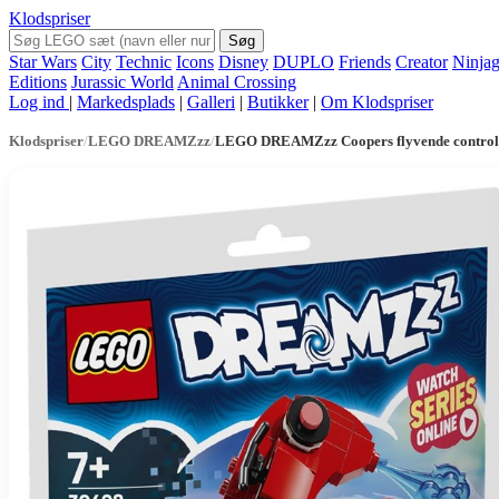
Klodspriser
Søg
Star Wars
City
Technic
Icons
Disney
DUPLO
Friends
Creator
Ninja
Editions
Jurassic World
Animal Crossing
Log ind
|
Markedsplads
|
Galleri
|
Butikker
|
Om Klodspriser
Klodspriser
/
LEGO DREAMZzz
/
LEGO DREAMZzz Coopers flyvende control