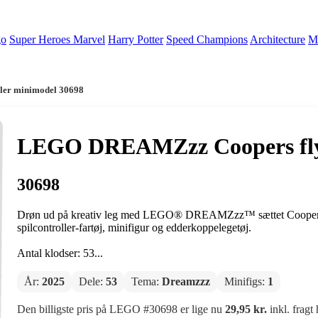
go
Super Heroes Marvel
Harry Potter
Speed Champions
Architecture
Mi
ler minimodel 30698
LEGO DREAMZzz Coopers flyv
30698
Drøn ud på kreativ leg med LEGO® DREAMZzz™ sættet Coopers fly
spilcontroller-fartøj, minifigur og edderkoppelegetøj.
Antal klodser: 53...
År:
2025
Dele:
53
Tema:
Dreamzzz
Minifigs:
1
Den billigste pris på LEGO #30698 er lige nu
29,95 kr.
inkl. fragt