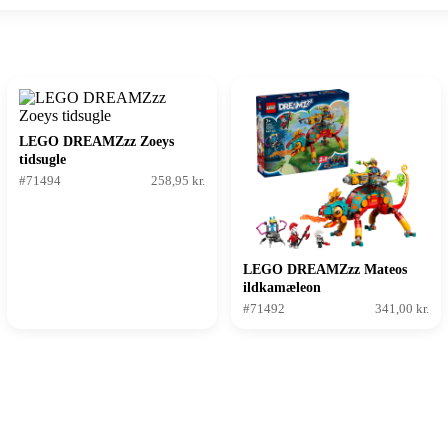
LEGO DREAMZzz Zoeys
tidsugle
#71494
258,95 kr.
LEGO DREAMZzz Mateos
ildkamæleon
#71492
341,00 kr.