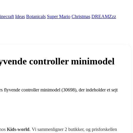
necraft
Ideas
Botanicals
Super Mario
Christmas
DREAMZzz
ende controller minimodel
vende controller minimodel (30698), der indeholder et sejt
 hos
Kids-world
. Vi sammenligner 2 butikker, og prisforskellen