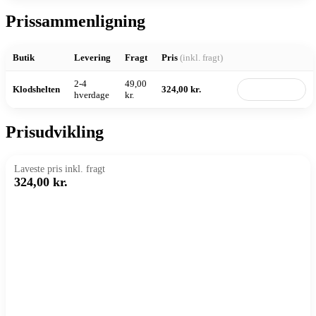
Prissammenligning
Butik
Levering
Fragt
Pris
(inkl. fragt)
2-4
49,00
Klodshelten
324,00 kr.
Til butik
hverdage
kr.
Prisudvikling
Laveste pris inkl. fragt
324,00 kr.