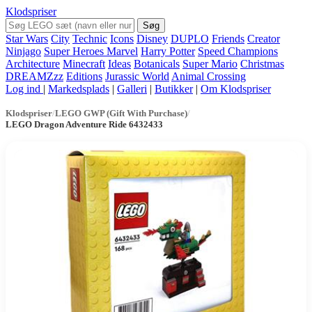
Klodspriser
Søg
Star Wars
City
Technic
Icons
Disney
DUPLO
Friends
Creator
Ninjago
Super Heroes Marvel
Harry Potter
Speed Champions
Architecture
Minecraft
Ideas
Botanicals
Super Mario
Christmas
DREAMZzz
Editions
Jurassic World
Animal Crossing
Log ind
|
Markedsplads
|
Galleri
|
Butikker
|
Om Klodspriser
Klodspriser
/
LEGO GWP (Gift With Purchase)
/
LEGO Dragon Adventure Ride 6432433