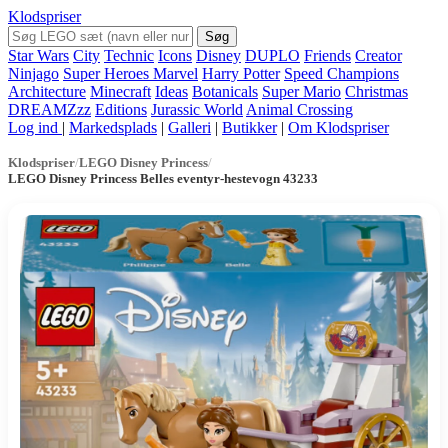
Klodspriser
Søg
Star Wars
City
Technic
Icons
Disney
DUPLO
Friends
Creator
Ninjago
Super Heroes Marvel
Harry Potter
Speed Champions
Architecture
Minecraft
Ideas
Botanicals
Super Mario
Christmas
DREAMZzz
Editions
Jurassic World
Animal Crossing
Log ind
|
Markedsplads
|
Galleri
|
Butikker
|
Om Klodspriser
Klodspriser
/
LEGO Disney Princess
/
LEGO Disney Princess Belles eventyr-hestevogn 43233