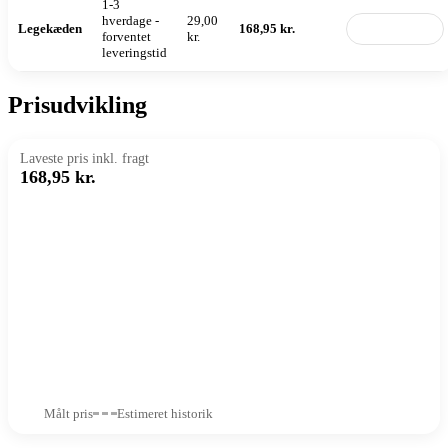
1-3
hverdage -
29,00
Legekæden
168,95 kr.
Til butik
forventet
kr.
leveringstid
Prisudvikling
Laveste pris inkl. fragt
168,95 kr.
Målt pris
Estimeret historik