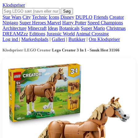
Klodspriser
Søg
Star Wars
City
Technic
Icons
Disney
DUPLO
Friends
Creator
Ninjago
Super Heroes Marvel
Harry Potter
Speed Champions
Architecture
Minecraft
Ideas
Botanicals
Super Mario
Christmas
DREAMZzz
Editions
Jurassic World
Animal Crossing
Log ind
|
Markedsplads
|
Galleri
|
Butikker
|
Om Klodspriser
Klodspriser
/
LEGO Creator
/
Lego Creator 3 In 1 - Smuk Hest 31166