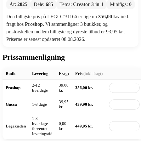
År:
2025
Dele:
685
Tema:
Creator 3-in-1
Minifigs:
0
Den billigste pris på LEGO #31166 er lige nu
356,00 kr.
inkl.
fragt hos
Proshop
. Vi sammenligner 3 butikker, og
prisforskellen mellem billigste og dyreste tilbud er 93,95 kr..
Priserne er senest opdateret 08.08.2026.
Prissammenligning
Butik
Levering
Fragt
Pris
(inkl. fragt)
2-12
39,00
Proshop
356,00 kr.
Til butik
hverdage
kr.
39,95
Gucca
1-3 dage
439,90 kr.
Til butik
kr.
1-3
hverdage -
0,00
Legekæden
449,95 kr.
Til butik
forventet
kr.
leveringstid