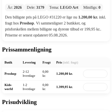
År:
2026
Dele:
3179
Tema:
LEGO Art
Minifigs:
0
Den billigste pris på LEGO #31220 er lige nu
1.200,00 kr.
inkl.
fragt hos
Proshop
. Vi sammenligner 2 butikker, og
prisforskellen mellem billigste og dyreste tilbud er 199,95 kr..
Priserne er senest opdateret 05.08.2026.
Prissammenligning
Butik
Levering
Fragt
Pris
(inkl. fragt)
2-12
0,00
Proshop
1.200,00 kr.
Til butik
hverdage
kr.
Kids-
1-2
0,00
1.399,95 kr.
Til butik
world
hverdage
kr.
Prisudvikling