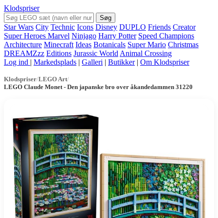
Klodspriser
Søg
Star Wars
City
Technic
Icons
Disney
DUPLO
Friends
Creator
Super Heroes Marvel
Ninjago
Harry Potter
Speed Champions
Architecture
Minecraft
Ideas
Botanicals
Super Mario
Christmas
DREAMZzz
Editions
Jurassic World
Animal Crossing
Log ind
|
Markedsplads
|
Galleri
|
Butikker
|
Om Klodspriser
Klodspriser
/
LEGO Art
/
LEGO Claude Monet - Den japanske bro over åkandedammen 31220