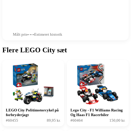
Målt pris
Estimeret historik
Flere LEGO City sæt
LEGO City Politimotorcykel på
Lego City - F1 Williams Racing
forbryderjagt
Og Haas F1 Racerbiler
#60455
89,95 kr.
#60464
150,00 kr.