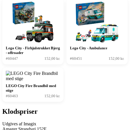
Lego City - Firhjulstrukket Bjerg
Lego City - Ambulance
- offroader
#60447
152,00 kr.
#60451
152,00 kr.
LEGO City Fire Brandbil med
stige
#60463
152,00 kr.
Klodspriser
Udgives af Imagix
Amager Strandvej 152E