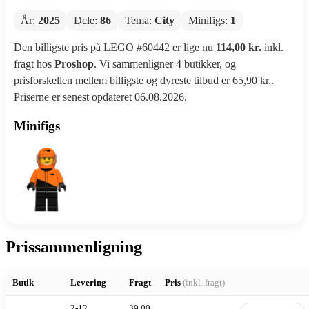
År:
2025
Dele:
86
Tema:
City
Minifigs:
1
Den billigste pris på LEGO #60442 er lige nu
114,00 kr.
inkl.
fragt hos
Proshop
. Vi sammenligner 4 butikker, og
prisforskellen mellem billigste og dyreste tilbud er 65,90 kr..
Priserne er senest opdateret 06.08.2026.
Minifigs
Prissammenligning
Butik
Levering
Fragt
Pris
(inkl. fragt)
2-12
39,00