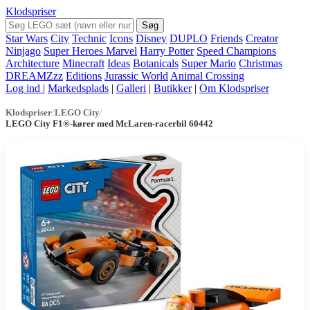
Klodspriser
Søg
Star Wars
City
Technic
Icons
Disney
DUPLO
Friends
Creator
Ninjago
Super Heroes Marvel
Harry Potter
Speed Champions
Architecture
Minecraft
Ideas
Botanicals
Super Mario
Christmas
DREAMZzz
Editions
Jurassic World
Animal Crossing
Log ind
|
Markedsplads
|
Galleri
|
Butikker
|
Om Klodspriser
Klodspriser
/
LEGO City
/
LEGO City F1®-kører med McLaren-racerbil 60442