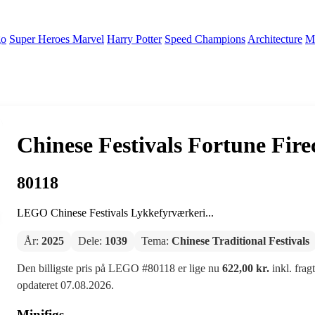
go
Super Heroes Marvel
Harry Potter
Speed Champions
Architecture
Mi
Chinese Festivals Fortune Fire
80118
LEGO Chinese Festivals Lykkefyrværkeri...
År:
2025
Dele:
1039
Tema:
Chinese Traditional Festivals
Den billigste pris på LEGO #80118 er lige nu
622,00 kr.
inkl. frag
opdateret 07.08.2026.
Minifigs