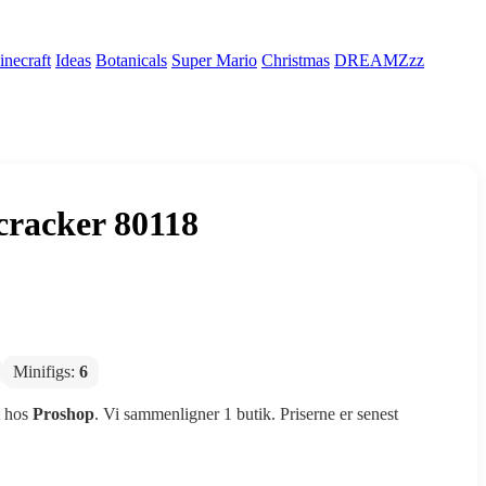
necraft
Ideas
Botanicals
Super Mario
Christmas
DREAMZzz
cracker 80118
Minifigs:
6
t hos
Proshop
. Vi sammenligner 1 butik. Priserne er senest