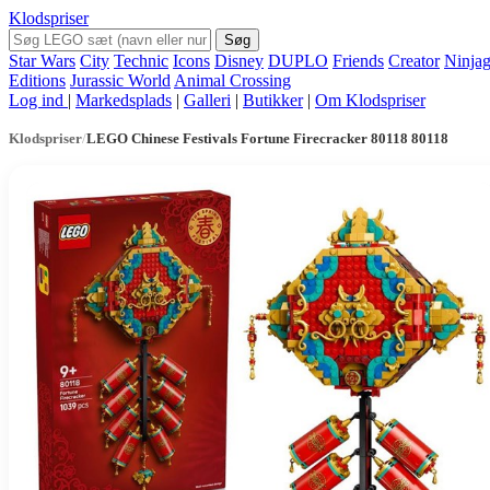
Klodspriser
Søg
Star Wars
City
Technic
Icons
Disney
DUPLO
Friends
Creator
Ninja
Editions
Jurassic World
Animal Crossing
Log ind
|
Markedsplads
|
Galleri
|
Butikker
|
Om Klodspriser
Klodspriser
/
LEGO Chinese Festivals Fortune Firecracker 80118 80118