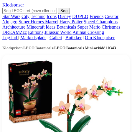
Klodspriser
Søg
Star Wars
City
Technic
Icons
Disney
DUPLO
Friends
Creator
Ninjago
Super Heroes Marvel
Harry Potter
Speed Champions
Architecture
Minecraft
Ideas
Botanicals
Super Mario
Christmas
DREAMZzz
Editions
Jurassic World
Animal Crossing
Log ind
|
Markedsplads
|
Galleri
|
Butikker
|
Om Klodspriser
Klodspriser
/
LEGO Botanicals
/
LEGO Botanicals Mini-orkidé 10343