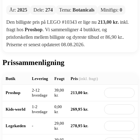
År:
2025
Dele:
274
Tema:
Botanicals
Minifigs:
0
Den billigste pris på LEGO #10343 er lige nu
213,00 kr.
inkl.
fragt hos
Proshop
. Vi sammenligner 4 butikker, og
prisforskellen mellem billigste og dyreste tilbud er 86,90 kr..
Priserne er senest opdateret 08.08.2026.
Prissammenligning
Butik
Levering
Fragt
Pris
(inkl. fragt)
2-12
39,00
Proshop
213,00 kr.
Til butik
hverdage
kr.
1-2
0,00
Kids-world
269,95 kr.
Til butik
hverdage
kr.
29,00
Legekæden
-
278,95 kr.
Til butik
kr.
39,95