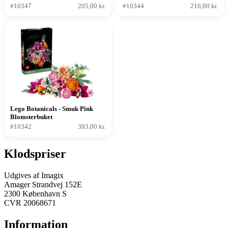
#10347
205,00 kr.
#10344
216,00 kr.
Lego Botanicals - Smuk Pink
Blomsterbuket
#10342
393,00 kr.
Klodspriser
Udgives af Imagix
Amager Strandvej 152E
2300 København S
CVR 20068671
Information