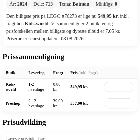
År:
2024
Dele:
713
Tema:
Batman
Minifigs:
0
Den billigste pris på LEGO #76273 er lige nu
549,95 kr.
inkl.
fragt hos
Kids-world
. Vi sammenligner 2 butikker, og
prisforskellen mellem billigste og dyreste tilbud er 7,05 kr..
Priserne er senest opdateret 08.08.2026.
Prissammenligning
Butik
Levering
Fragt
Pris
(inkl. fragt)
Kids-
1-2
0,00
549,95 kr.
Til butik
world
hverdage
kr.
2-12
39,00
Proshop
557,00 kr.
Til butik
hverdage
kr.
Prisudvikling
Laveste pris inkl. fragt