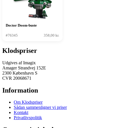
Doctor Doom-buste
#76345
358,00 kr.
Klodspriser
Udgives af Imagix
Amager Strandvej 152E
2300 København S
CVR 20068671
Information
Om Klodspriser
Sådan sammenligner vi priser
Kontakt
Privatlivspolitik