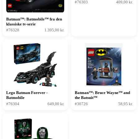
Face og Jokeren
#76303
409,00 kr.
Batman™: Batmobile™ fra den
klassiske tv-serie
#76328
1.395,00 kr.
Lego Batman Forever -
Batman™: Bruce Wayne™ and
Batmobile
the Batsuit™
#76304
649,00 kr.
#30726
58,95 kr.