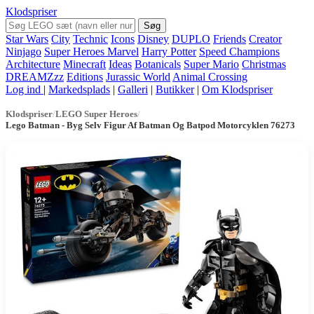
Klodspriser
Søg
Star Wars
City
Technic
Icons
Disney
DUPLO
Friends
Creator
Ninjago
Super Heroes Marvel
Harry Potter
Speed Champions
Architecture
Minecraft
Ideas
Botanicals
Super Mario
Christmas
DREAMZzz
Editions
Jurassic World
Animal Crossing
Log ind
|
Markedsplads
|
Galleri
|
Butikker
|
Om Klodspriser
Klodspriser
/
LEGO Super Heroes
/
Lego Batman - Byg Selv Figur Af Batman Og Batpod Motorcyklen 76273