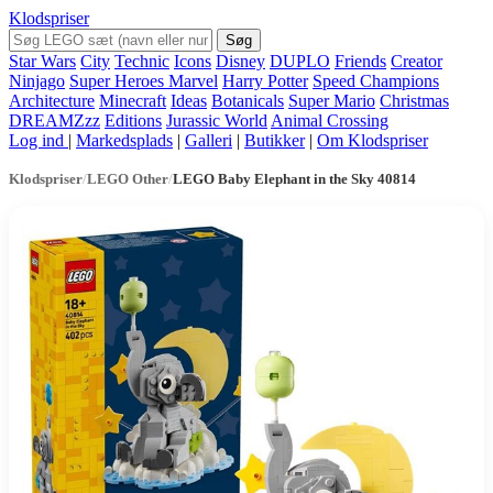
Klodspriser
Søg
Star Wars
City
Technic
Icons
Disney
DUPLO
Friends
Creator
Ninjago
Super Heroes Marvel
Harry Potter
Speed Champions
Architecture
Minecraft
Ideas
Botanicals
Super Mario
Christmas
DREAMZzz
Editions
Jurassic World
Animal Crossing
Log ind
|
Markedsplads
|
Galleri
|
Butikker
|
Om Klodspriser
Klodspriser
/
LEGO Other
/
LEGO Baby Elephant in the Sky 40814