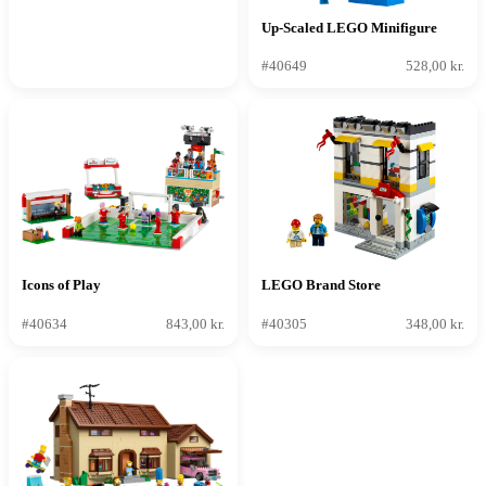
Up-Scaled LEGO Minifigure
#40649
528,00 kr.
Icons of Play
LEGO Brand Store
#40634
843,00 kr.
#40305
348,00 kr.