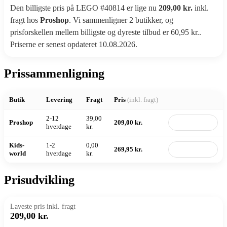
Den billigste pris på LEGO #40814 er lige nu
209,00 kr.
inkl.
fragt hos
Proshop
. Vi sammenligner 2 butikker, og
prisforskellen mellem billigste og dyreste tilbud er 60,95 kr..
Priserne er senest opdateret 10.08.2026.
Prissammenligning
Butik
Levering
Fragt
Pris
(inkl. fragt)
2-12
39,00
Proshop
209,00 kr.
Til butik
hverdage
kr.
Kids-
1-2
0,00
269,95 kr.
Til butik
world
hverdage
kr.
Prisudvikling
Laveste pris inkl. fragt
209,00 kr.