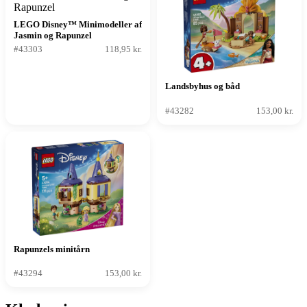
LEGO Disney™ Minimodeller af
Jasmin og Rapunzel
#43303
118,95 kr.
Landsbyhus og båd
#43282
153,00 kr.
Rapunzels minitårn
#43294
153,00 kr.