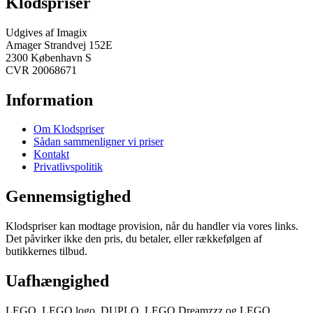
Klodspriser
Udgives af Imagix
Amager Strandvej 152E
2300 København S
CVR 20068671
Information
Om Klodspriser
Sådan sammenligner vi priser
Kontakt
Privatlivspolitik
Gennemsigtighed
Klodspriser kan modtage provision, når du handler via vores links.
Det påvirker ikke den pris, du betaler, eller rækkefølgen af
butikkernes tilbud.
Uafhængighed
LEGO, LEGO logo, DUPLO, LEGO Dreamzzz og LEGO