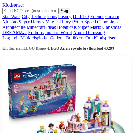
Klodspriser
Søg
Star Wars
City
Technic
Icons
Disney
DUPLO
Friends
Creator
Ninjago
Super Heroes Marvel
Harry Potter
Speed Champions
Architecture
Minecraft
Ideas
Botanicals
Super Mario
Christmas
DREAMZzz
Editions
Jurassic World
Animal Crossing
Log ind
|
Markedsplads
|
Galleri
|
Butikker
|
Om Klodspriser
Klodspriser
/
LEGO Disney
/
LEGO Ariels royale bryllupsbåd 43299