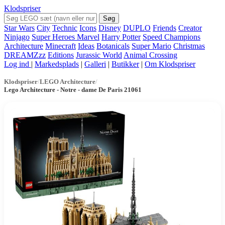
Klodspriser
Søg
Star Wars
City
Technic
Icons
Disney
DUPLO
Friends
Creator
Ninjago
Super Heroes Marvel
Harry Potter
Speed Champions
Architecture
Minecraft
Ideas
Botanicals
Super Mario
Christmas
DREAMZzz
Editions
Jurassic World
Animal Crossing
Log ind
|
Markedsplads
|
Galleri
|
Butikker
|
Om Klodspriser
Klodspriser
/
LEGO Architecture
/
Lego Architecture - Notre - dame De Paris 21061