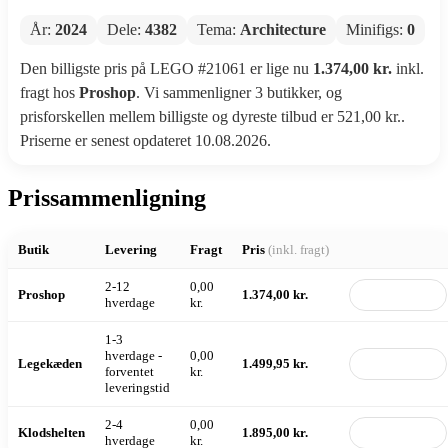
År:
2024
Dele:
4382
Tema:
Architecture
Minifigs:
0
Den billigste pris på LEGO #21061 er lige nu
1.374,00 kr.
inkl.
fragt hos
Proshop
. Vi sammenligner 3 butikker, og
prisforskellen mellem billigste og dyreste tilbud er 521,00 kr..
Priserne er senest opdateret 10.08.2026.
Prissammenligning
Butik
Levering
Fragt
Pris
(inkl. fragt)
2-12
0,00
Proshop
1.374,00 kr.
Til butik
hverdage
kr.
1-3
hverdage -
0,00
Legekæden
1.499,95 kr.
Til butik
forventet
kr.
leveringstid
2-4
0,00
Klodshelten
1.895,00 kr.
Til butik
hverdage
kr.