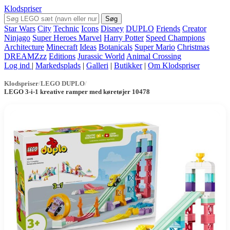
Klodspriser
Søg
Star Wars
City
Technic
Icons
Disney
DUPLO
Friends
Creator
Ninjago
Super Heroes Marvel
Harry Potter
Speed Champions
Architecture
Minecraft
Ideas
Botanicals
Super Mario
Christmas
DREAMZzz
Editions
Jurassic World
Animal Crossing
Log ind
|
Markedsplads
|
Galleri
|
Butikker
|
Om Klodspriser
Klodspriser
/
LEGO DUPLO
/
LEGO 3-i-1 kreative ramper med køretøjer 10478