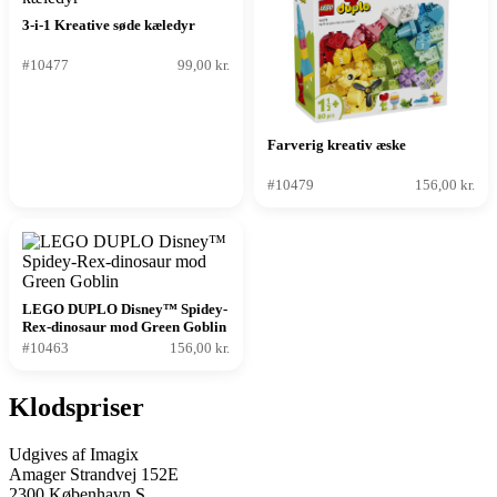
3-i-1 Kreative søde kæledyr
#10477
99,00 kr.
Farverig kreativ æske
#10479
156,00 kr.
LEGO DUPLO Disney™ Spidey-
Rex-dinosaur mod Green Goblin
#10463
156,00 kr.
Klodspriser
Udgives af Imagix
Amager Strandvej 152E
2300 København S