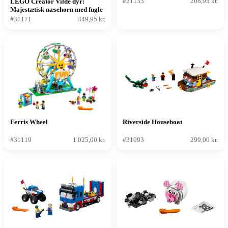
#31133
208,95 kr.
LEGO Creator Vilde dyr:
Majestætisk næsehorn med fugle
#31171
449,95 kr.
Ferris Wheel
Riverside Houseboat
#31119
1.025,00 kr.
#31093
299,00 kr.