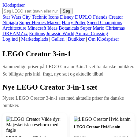
Klodspriser
Søg
Star Wars
City
Technic
Icons
Disney
DUPLO
Friends
Creator
Ninjago
Super Heroes Marvel
Harry Potter
Speed Champions
Architecture
Minecraft
Ideas
Botanicals
Super Mario
Christmas
DREAMZzz
Editions
Jurassic World
Animal Crossing
Log ind
|
Markedsplads
|
Galleri
|
Butikker
|
Om Klodspriser
LEGO Creator 3-in-1
Sammenlign priser på LEGO Creator 3-in-1 sæt fra danske butikker.
Se billigste pris inkl. fragt, nye sæt og aktuelle tilbud.
Nye LEGO Creator 3-in-1 sæt
Nyere LEGO Creator 3-in-1 sæt med aktuelle priser fra danske
butikker.
LEGO Creator Hvid kanin