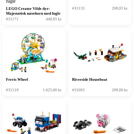
#31133
208,95 kr.
LEGO Creator Vilde dyr:
Majestætisk næsehorn med fugle
#31171
449,95 kr.
Ferris Wheel
Riverside Houseboat
#31119
1.025,00 kr.
#31093
299,00 kr.