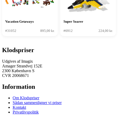
Vacation Getaways
Super Soarer
#31052
895,00 kr.
#6912
224,00 kr.
Klodspriser
Udgives af Imagix
Amager Strandvej 152E
2300 København S
CVR 20068671
Information
Om Klodspriser
Sådan sammenligner vi priser
Kontakt
Privatlivspolitik