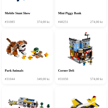
Mobile Stunt Show
Mini Piggy Bank
#31085
374,00 kr.
#40251
274,00 kr.
Park Animals
Corner Deli
#31044
349,00 kr.
#31050
574,00 kr.