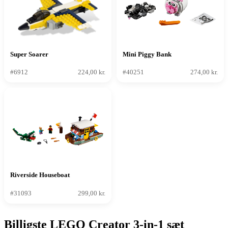
Super Soarer
Mini Piggy Bank
#6912
224,00 kr.
#40251
274,00 kr.
Riverside Houseboat
#31093
299,00 kr.
Billigste LEGO Creator 3-in-1 sæt