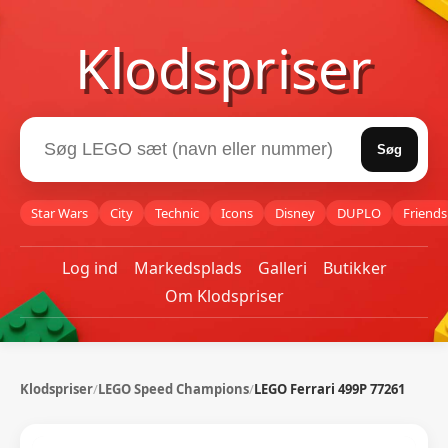
Klodspriser
Søg
Star Wars
City
Technic
Icons
Disney
DUPLO
Friends
Log ind
Markedsplads
Galleri
Butikker
Om Klodspriser
Klodspriser
/
LEGO Speed Champions
/
LEGO Ferrari 499P 77261