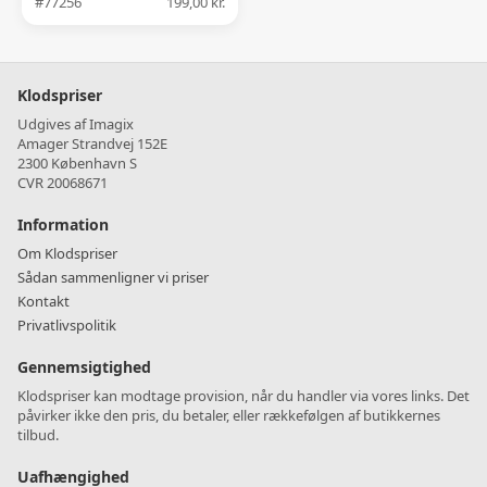
#77256
199,00 kr.
Klodspriser
Udgives af Imagix
Amager Strandvej 152E
2300 København S
CVR 20068671
Information
Om Klodspriser
Sådan sammenligner vi priser
Kontakt
Privatlivspolitik
Gennemsigtighed
Klodspriser kan modtage provision, når du handler via vores links. Det
påvirker ikke den pris, du betaler, eller rækkefølgen af butikkernes
tilbud.
Uafhængighed