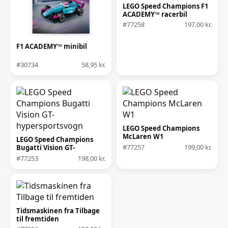
LEGO Speed Champions F1
ACADEMY™ racerbil
#77258
197,00 kr.
F1 ACADEMY™ minibil
#30734
58,95 kr.
LEGO Speed Champions
McLaren W1
LEGO Speed Champions
#77257
199,00 kr.
Bugatti Vision GT-
hypersportsvogn
#77253
198,00 kr.
Tidsmaskinen fra Tilbage
til fremtiden