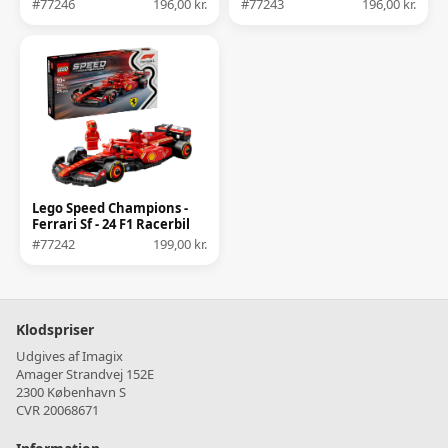
#77246
196,00 kr.
#77243
196,00 kr.
Lego Speed Champions -
Ferrari Sf - 24 F1 Racerbil
#77242
199,00 kr.
Klodspriser
Udgives af Imagix
Amager Strandvej 152E
2300 København S
CVR 20068671