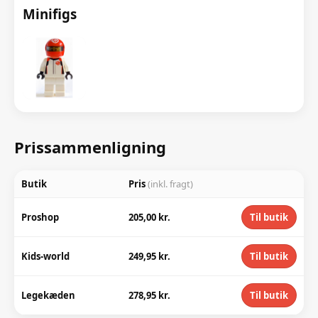
Minifigs
Prissammenligning
Butik
Pris
(inkl. fragt)
Proshop
205,00 kr.
Til butik
Kids-world
249,95 kr.
Til butik
Legekæden
278,95 kr.
Til butik