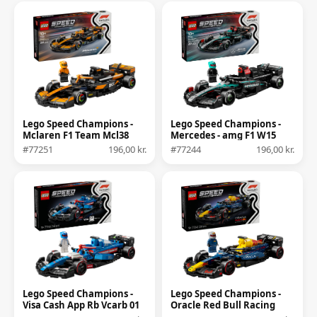
Lego Speed Champions -
Lego Speed Champions -
Mclaren F1 Team Mcl38
Mercedes - amg F1 W15
Racerbil
Racerbil
#77251
196,00 kr.
#77244
196,00 kr.
Lego Speed Champions -
Lego Speed Champions -
Visa Cash App Rb Vcarb 01
Oracle Red Bull Racing
F1 Racerbil
Rb20 F1 Racerbil