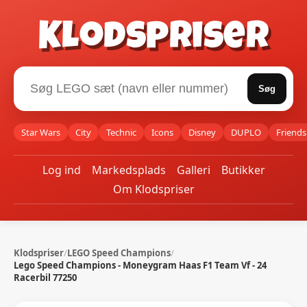
Klodspriser
Søg
Star Wars
City
Technic
Icons
Disney
DUPLO
Friends
Log ind
Markedsplads
Galleri
Butikker
Om Klodspriser
Klodspriser
/
LEGO Speed Champions
/
Lego Speed Champions - Moneygram Haas F1 Team Vf - 24
Racerbil 77250