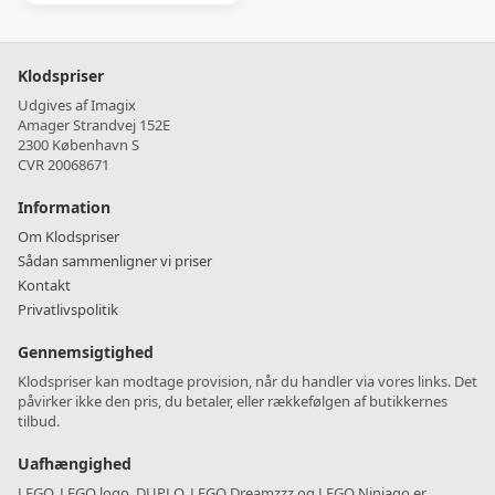
Klodspriser
Udgives af Imagix
Amager Strandvej 152E
2300 København S
CVR 20068671
Information
Om Klodspriser
Sådan sammenligner vi priser
Kontakt
Privatlivspolitik
Gennemsigtighed
Klodspriser kan modtage provision, når du handler via vores links. Det
påvirker ikke den pris, du betaler, eller rækkefølgen af butikkernes
tilbud.
Uafhængighed
LEGO, LEGO logo, DUPLO, LEGO Dreamzzz og LEGO Ninjago er