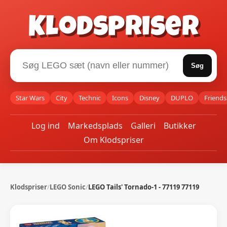
Klodspriser
Søg
Star Wars
City
Technic
Icons
Disney
DUPLO
Friends
Log ind
Markedsplads
Galleri
Butikker
Om Klodspriser
Klodspriser
/
LEGO Sonic
/
LEGO Tails' Tornado-1 - 77119 77119