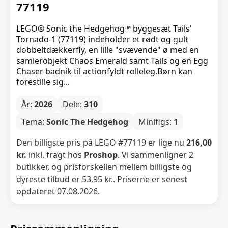
77119
LEGO® Sonic the Hedgehog™ byggesæt Tails'
Tornado-1 (77119) indeholder et rødt og gult
dobbeltdækkerfly, en lille "svævende" ø med en
samlerobjekt Chaos Emerald samt Tails og en Egg
Chaser badnik til actionfyldt rolleleg.Børn kan
forestille sig...
År:
2026
Dele:
310
Tema:
Sonic The Hedgehog
Minifigs:
1
Den billigste pris på LEGO #77119 er lige nu
216,00
kr.
inkl. fragt hos
Proshop
. Vi sammenligner 2
butikker, og prisforskellen mellem billigste og
dyreste tilbud er 53,95 kr.. Priserne er senest
opdateret 07.08.2026.