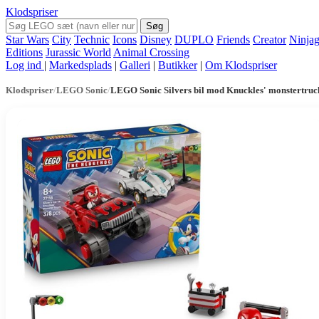
Klodspriser
Søg
Star Wars
City
Technic
Icons
Disney
DUPLO
Friends
Creator
Ninja
Editions
Jurassic World
Animal Crossing
Log ind
|
Markedsplads
|
Galleri
|
Butikker
|
Om Klodspriser
Klodspriser
/
LEGO Sonic
/
LEGO Sonic Silvers bil mod Knuckles' monstertruc