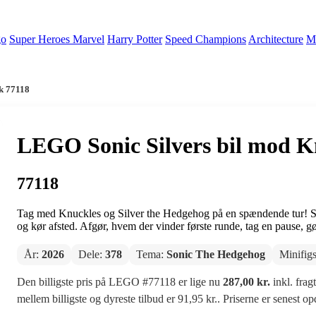
go
Super Heroes Marvel
Harry Potter
Speed Champions
Architecture
Mi
k 77118
LEGO Sonic Silvers bil mod K
77118
Tag med Knuckles og Silver the Hedgehog på en spændende tur! Sæt d
og kør afsted. Afgør, hvem der vinder første runde, tag en pause, gør 
År:
2026
Dele:
378
Tema:
Sonic The Hedgehog
Minifig
Den billigste pris på LEGO #77118 er lige nu
287,00 kr.
inkl. frag
mellem billigste og dyreste tilbud er 91,95 kr.. Priserne er senest o