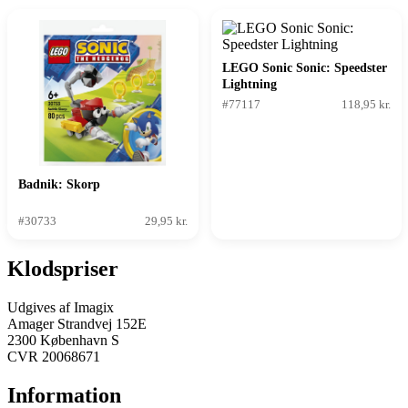
LEGO Sonic Sonic: Speedster
Lightning
#77117
118,95 kr.
Badnik: Skorp
#30733
29,95 kr.
Klodspriser
Udgives af Imagix
Amager Strandvej 152E
2300 København S
CVR 20068671
Information