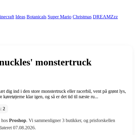
necraft
Ideas
Botanicals
Super Mario
Christmas
DREAMZzz
nuckles' monstertruck
ig ind i den store monstertruck eller racerbil, vent på grønt lys,
køretøjerne klar igen, og så er det tid til næste ru...
s:
2
t hos
Proshop
. Vi sammenligner 3 butikker, og prisforskellen
pdateret 07.08.2026.