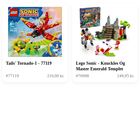
Tails' Tornado-1 - 77119
Lego Sonic - Knuckles Og
Master Emerald Templet
#77119
216,00 kr.
#76998
249,95 kr.