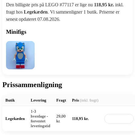
Den billigste pris på LEGO #77117 er lige nu
118,95 kr.
inkl.
fragt hos
Legekæden
. Vi sammenligner 1 butik. Priserne er
senest opdateret 07.08.2026.
Minifigs
Prissammenligning
Butik
Levering
Fragt
Pris
(inkl. fragt)
1-3
hverdage -
29,00
Legekæden
118,95 kr.
Til butik
forventet
kr.
leveringstid