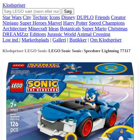
Klodspriser
Søg
Star Wars
City
Technic
Icons
Disney
DUPLO
Friends
Creator
Ninjago
Super Heroes Marvel
Harry Potter
Speed Champions
Architecture
Minecraft
Ideas
Botanicals
Super Mario
Christmas
DREAMZzz
Editions
Jurassic World
Animal Crossing
Log ind
|
Markedsplads
|
Galleri
|
Butikker
|
Om Klodspriser
Klodspriser
/
LEGO Sonic
/
LEGO Sonic Sonic: Speedster Lightning 77117