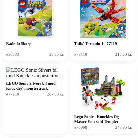
Badnik: Skorp
Tails' Tornado-1 - 77119
#30733
29,95 kr.
#77119
216,00 kr.
LEGO Sonic Silvers bil mod
Knuckles' monstertruck
#77118
287,00 kr.
Lego Sonic - Knuckles Og
Master Emerald Templet
#76998
249,95 kr.