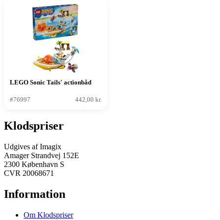
LEGO Sonic Tails' actionbåd
#76997
442,00 kr.
Klodspriser
Udgives af Imagix
Amager Strandvej 152E
2300 København S
CVR 20068671
Information
Om Klodspriser