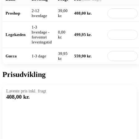
2-12
39,00
Proshop
408,00 kr.
Til butik
hverdage
kr.
1-3
hverdage -
0,00
Legekæden
499,95 kr.
Til butik
forventet
kr.
leveringstid
39,95
Gucca
1-3 dage
559,90 kr.
Til butik
kr.
Prisudvikling
Laveste pris inkl. fragt
408,00 kr.