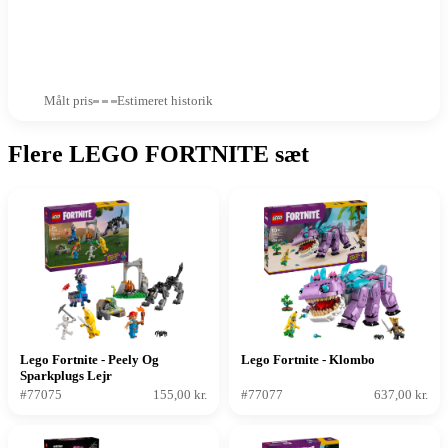
Målt pris
Estimeret historik
Flere LEGO FORTNITE sæt
Lego Fortnite - Peely Og
Lego Fortnite - Klombo
Sparkplugs Lejr
#77075
155,00 kr.
#77077
637,00 kr.