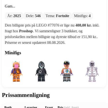
Gam...
År:
2025
Dele:
546
Tema:
Fortnite
Minifigs:
4
Den billigste pris på LEGO #77076 er lige nu
408,00 kr.
inkl.
fragt hos
Proshop
. Vi sammenligner 3 butikker, og
prisforskellen mellem billigste og dyreste tilbud er 151,90 kr..
Priserne er senest opdateret 08.08.2026.
Minifigs
Prissammenligning
Butik
Levering
Fragt
Pris
(inkl. fragt)