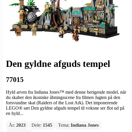
Den gyldne afguds tempel
77015
Hyld arven fra Indiana Jones™ med denne berigende model, når
du skaber den ikoniske åbningsscene fra filmen Jagten på den
forsvundne skat (Raiders of the Lost Ark). Det imponerende
LEGO® sæt Den gyldne afguds tempel til voksne ser flot ud på
en hyld...
År:
2023
Dele:
1545
Tema:
Indiana Jones