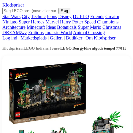
Klodspriser
Søg
Star Wars
City
Technic
Icons
Disney
DUPLO
Friends
Creator
Ninjago
Super Heroes Marvel
Harry Potter
Speed Champions
Architecture
Minecraft
Ideas
Botanicals
Super Mario
Christmas
DREAMZzz
Editions
Jurassic World
Animal Crossing
Log ind
|
Markedsplads
|
Galleri
|
Butikker
|
Om Klodspriser
Klodspriser
/
LEGO Indiana Jones
/
LEGO Den gyldne afguds tempel 77015