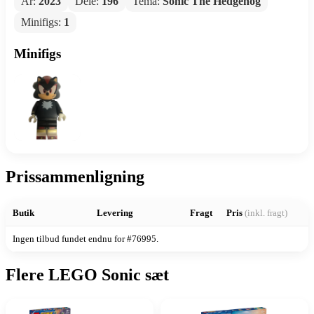
År:
2023
Dele:
196
Tema:
Sonic The Hedgehog
Minifigs:
1
Minifigs
Prissammenligning
Butik
Levering
Fragt
Pris
(inkl. fragt)
Ingen tilbud fundet endnu for #76995.
Flere LEGO Sonic sæt