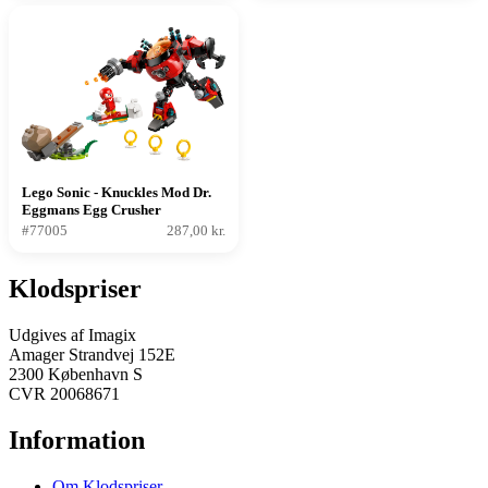
Lego Sonic - Knuckles Mod Dr.
Eggmans Egg Crusher
#77005
287,00 kr.
Klodspriser
Udgives af Imagix
Amager Strandvej 152E
2300 København S
CVR 20068671
Information
Om Klodspriser