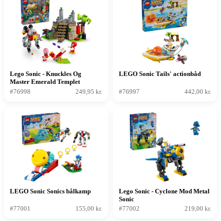
Lego Sonic - Knuckles Og
LEGO Sonic Tails' actionbåd
Master Emerald Templet
#76998
249,95 kr.
#76997
442,00 kr.
LEGO Sonic Sonics bålkamp
Lego Sonic - Cyclone Mod Metal
Sonic
#77001
155,00 kr.
#77002
219,00 kr.