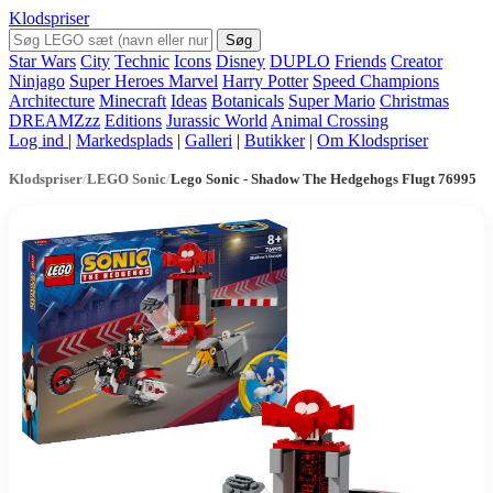
Klodspriser
Søg
Star Wars
City
Technic
Icons
Disney
DUPLO
Friends
Creator
Ninjago
Super Heroes Marvel
Harry Potter
Speed Champions
Architecture
Minecraft
Ideas
Botanicals
Super Mario
Christmas
DREAMZzz
Editions
Jurassic World
Animal Crossing
Log ind
|
Markedsplads
|
Galleri
|
Butikker
|
Om Klodspriser
Klodspriser
/
LEGO Sonic
/
Lego Sonic - Shadow The Hedgehogs Flugt 76995