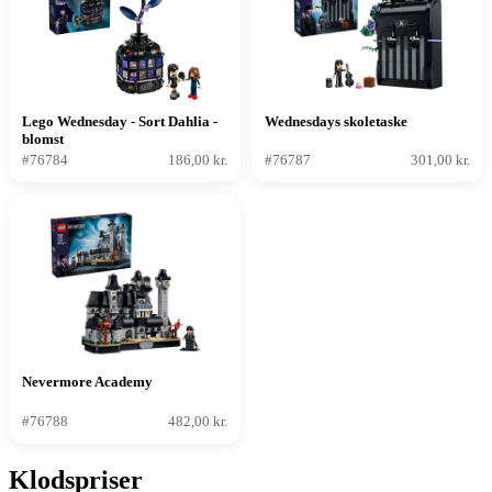
Lego Wednesday - Sort Dahlia -
Wednesdays skoletaske
blomst
#76784
186,00 kr.
#76787
301,00 kr.
Nevermore Academy
#76788
482,00 kr.
Klodspriser