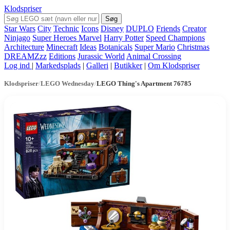
Klodspriser
Søg
Star Wars
City
Technic
Icons
Disney
DUPLO
Friends
Creator
Ninjago
Super Heroes Marvel
Harry Potter
Speed Champions
Architecture
Minecraft
Ideas
Botanicals
Super Mario
Christmas
DREAMZzz
Editions
Jurassic World
Animal Crossing
Log ind
|
Markedsplads
|
Galleri
|
Butikker
|
Om Klodspriser
Klodspriser
/
LEGO Wednesday
/
LEGO Thing's Apartment 76785