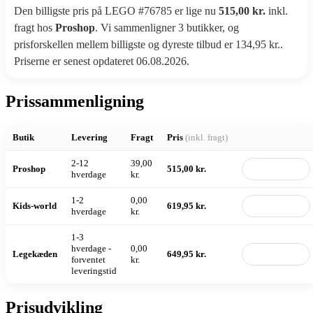
Den billigste pris på LEGO #76785 er lige nu
515,00 kr.
inkl.
fragt hos
Proshop
. Vi sammenligner 3 butikker, og
prisforskellen mellem billigste og dyreste tilbud er 134,95 kr..
Priserne er senest opdateret 06.08.2026.
Prissammenligning
Butik
Levering
Fragt
Pris
(inkl. fragt)
2-12
39,00
Proshop
515,00 kr.
Til butik
hverdage
kr.
1-2
0,00
Kids-world
619,95 kr.
Til butik
hverdage
kr.
1-3
hverdage -
0,00
Legekæden
649,95 kr.
Til butik
forventet
kr.
leveringstid
Prisudvikling