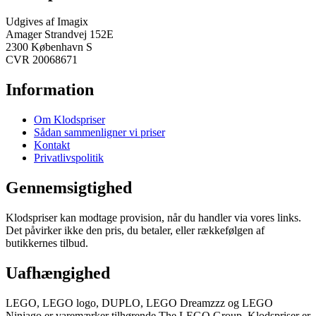
Udgives af Imagix
Amager Strandvej 152E
2300 København S
CVR 20068671
Information
Om Klodspriser
Sådan sammenligner vi priser
Kontakt
Privatlivspolitik
Gennemsigtighed
Klodspriser kan modtage provision, når du handler via vores links.
Det påvirker ikke den pris, du betaler, eller rækkefølgen af
butikkernes tilbud.
Uafhængighed
LEGO, LEGO logo, DUPLO, LEGO Dreamzzz og LEGO
Ninjago er varemærker tilhørende The LEGO Group. Klodspriser er