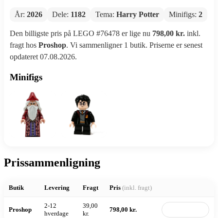
År:
2026
Dele:
1182
Tema:
Harry Potter
Minifigs:
2
Den billigste pris på LEGO #76478 er lige nu
798,00 kr.
inkl.
fragt hos
Proshop
. Vi sammenligner 1 butik. Priserne er senest
opdateret 07.08.2026.
Minifigs
Prissammenligning
Butik
Levering
Fragt
Pris
(inkl. fragt)
2-12
39,00
Proshop
798,00 kr.
Til butik
hverdage
kr.