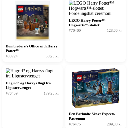
LEGO Harry Potter™
Hogwarts™-slottet:
Fordelingshat-ceremoni
#76460
123,00 kr.
Dumbledore's Office with Harry
Potter™
#30724
58,95 kr.
Hagrid? og Harrys flugt fra
Ligustervænget
#76459
179,95 kr.
Den Forbudte Skov: Expecto
Patronum
#76475
209,00 kr.