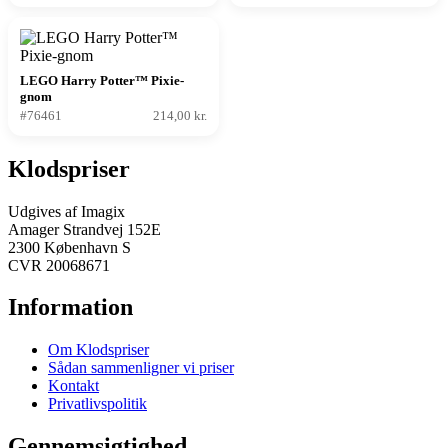
LEGO Harry Potter™ Pixie-
gnom
#76461
214,00 kr.
Klodspriser
Udgives af Imagix
Amager Strandvej 152E
2300 København S
CVR 20068671
Information
Om Klodspriser
Sådan sammenligner vi priser
Kontakt
Privatlivspolitik
Gennemsigtighed