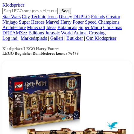
Klodspriser
Søg
Star Wars
City
Technic
Icons
Disney
DUPLO
Friends
Creator
Ninjago
Super Heroes Marvel
Harry Potter
Speed Champions
Architecture
Minecraft
Ideas
Botanicals
Super Mario
Christmas
DREAMZzz
Editions
Jurassic World
Animal Crossing
Log ind
|
Markedsplads
|
Galleri
|
Butikker
|
Om Klodspriser
Klodspriser
/
LEGO Harry Potter
/
LEGO Bogniche: Dumbledores kontor 76478