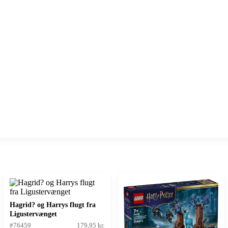
Hagrid? og Harrys flugt fra
Ligustervænget
#76459
179,95 kr.