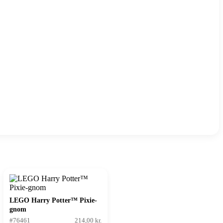
LEGO Harry Potter™ Pixie-
gnom
#76461
214,00 kr.