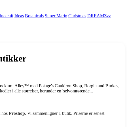
necraft
Ideas
Botanicals
Super Mario
Christmas
DREAMZzz
tikker
ockturn Alley™ med Potage's Cauldron Shop, Borgin and Burkes,
ler i alle størrelser, herunder en 'selvomrørende...
t hos
Proshop
. Vi sammenligner 1 butik. Priserne er senest