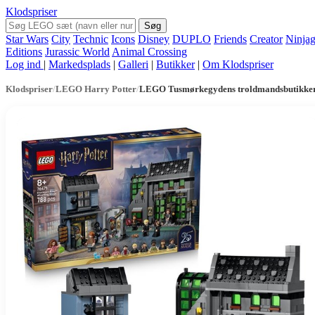
Klodspriser
Søg
Star Wars
City
Technic
Icons
Disney
DUPLO
Friends
Creator
Ninja
Editions
Jurassic World
Animal Crossing
Log ind
|
Markedsplads
|
Galleri
|
Butikker
|
Om Klodspriser
Klodspriser
/
LEGO Harry Potter
/
LEGO Tusmørkegydens troldmandsbutikke