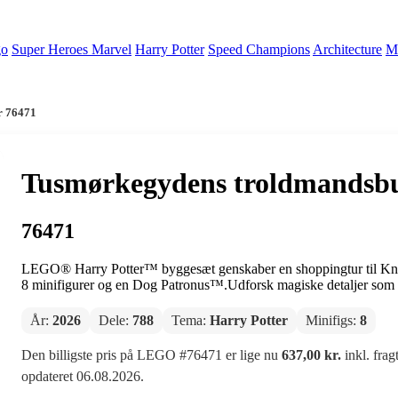
go
Super Heroes Marvel
Harry Potter
Speed Champions
Architecture
Mi
r 76471
Tusmørkegydens troldmandsbu
76471
LEGO® Harry Potter™ byggesæt genskaber en shoppingtur til Kn
8 minifigurer og en Dog Patronus™.Udforsk magiske detaljer som ked
År:
2026
Dele:
788
Tema:
Harry Potter
Minifigs:
8
Den billigste pris på LEGO #76471 er lige nu
637,00 kr.
inkl. frag
opdateret 06.08.2026.