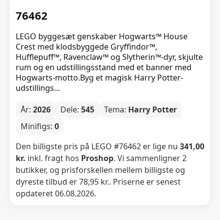
76462
LEGO byggesæt genskaber Hogwarts™ House
Crest med klodsbyggede Gryffindor™,
Hufflepuff™, Ravenclaw™ og Slytherin™-dyr, skjulte
rum og en udstillingsstand med et banner med
Hogwarts-motto.Byg et magisk Harry Potter-
udstillings...
År:
2026
Dele:
545
Tema:
Harry Potter
Minifigs:
0
Den billigste pris på LEGO #76462 er lige nu
341,00
kr.
inkl. fragt hos
Proshop
. Vi sammenligner 2
butikker, og prisforskellen mellem billigste og
dyreste tilbud er 78,95 kr.. Priserne er senest
opdateret 06.08.2026.