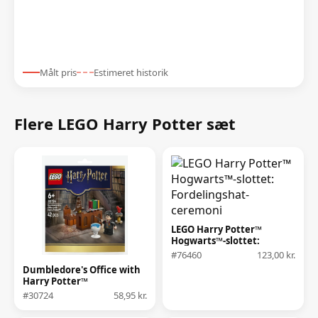
Målt pris
Estimeret historik
Flere LEGO Harry Potter sæt
LEGO Harry Potter™
Hogwarts™-slottet:
Fordelingshat-ceremoni
#76460
123,00 kr.
Dumbledore's Office with
Harry Potter™
#30724
58,95 kr.