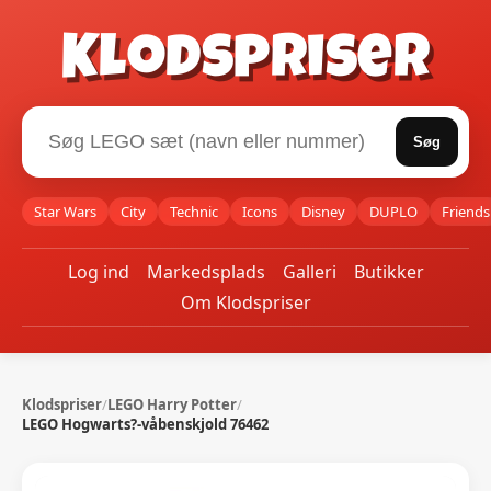
Klodspriser
Søg
Star Wars
City
Technic
Icons
Disney
DUPLO
Friends
Log ind
Markedsplads
Galleri
Butikker
Om Klodspriser
Klodspriser
/
LEGO Harry Potter
/
LEGO Hogwarts?-våbenskjold 76462