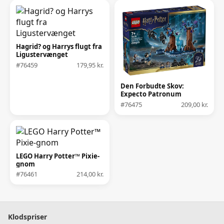
Hagrid? og Harrys flugt fra
Ligustervænget
#76459
179,95 kr.
Den Forbudte Skov:
Expecto Patronum
#76475
209,00 kr.
LEGO Harry Potter™ Pixie-
gnom
#76461
214,00 kr.
Klodspriser