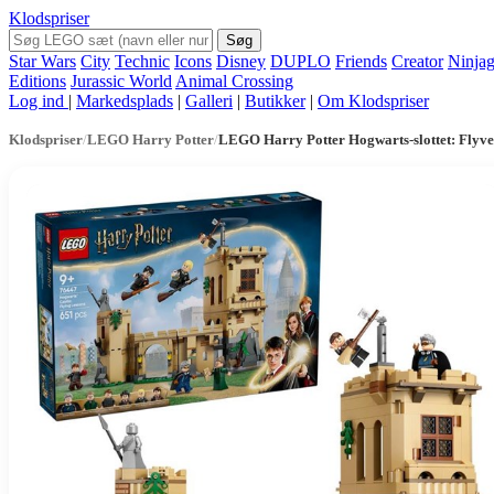
Klodspriser
Søg
Star Wars
City
Technic
Icons
Disney
DUPLO
Friends
Creator
Ninja
Editions
Jurassic World
Animal Crossing
Log ind
|
Markedsplads
|
Galleri
|
Butikker
|
Om Klodspriser
Klodspriser
/
LEGO Harry Potter
/
LEGO Harry Potter Hogwarts-slottet: Flyve