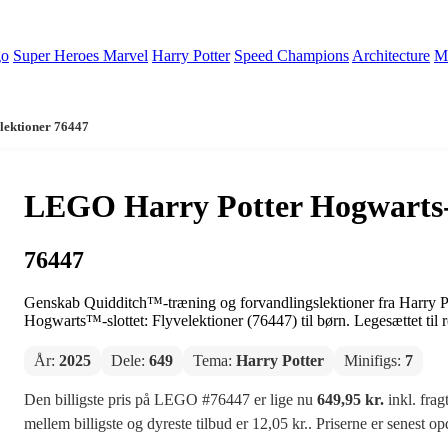
go
Super Heroes Marvel
Harry Potter
Speed Champions
Architecture
Mi
lektioner 76447
LEGO Harry Potter Hogwarts-sl
76447
Genskab Quidditch™-træning og forvandlingslektioner fra Harry
Hogwarts™-slottet: Flyvelektioner (76447) til børn. Legesættet til r
År:
2025
Dele:
649
Tema:
Harry Potter
Minifigs:
7
Den billigste pris på LEGO #76447 er lige nu
649,95 kr.
inkl. frag
mellem billigste og dyreste tilbud er 12,05 kr.. Priserne er senest o