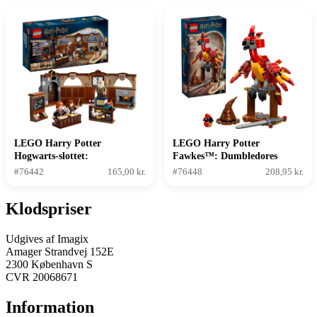
LEGO Harry Potter
LEGO Harry Potter
Hogwarts-slottet:
Fawkes™: Dumbledores
Besværgelseslektion
føniks
#76442
165,00 kr.
#76448
208,95 kr.
Klodspriser
Udgives af Imagix
Amager Strandvej 152E
2300 København S
CVR 20068671
Information