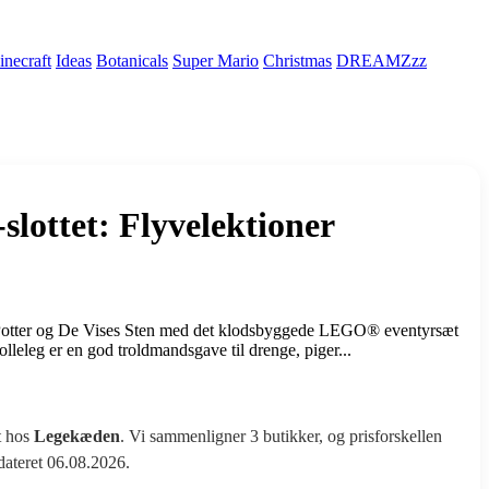
necraft
Ideas
Botanicals
Super Mario
Christmas
DREAMZzz
ottet: Flyvelektioner
 Potter og De Vises Sten med det klodsbyggede LEGO® eventyrsæt
olleleg er en god troldmandsgave til drenge, piger...
t hos
Legekæden
. Vi sammenligner 3 butikker, og prisforskellen
pdateret 06.08.2026.