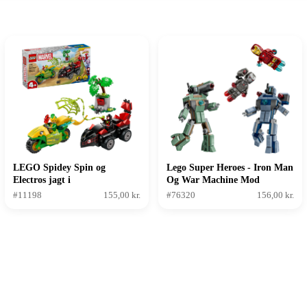
LEGO Spidey Spin og
Lego Super Heroes - Iron Man
Electros jagt i
Og War Machine Mod
dinosaurkøretøjer
Hammer - droner
#11198
155,00 kr.
#76320
156,00 kr.