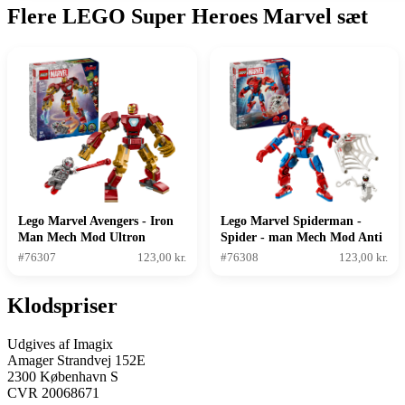
Flere LEGO Super Heroes Marvel sæt
Lego Marvel Avengers - Iron
Lego Marvel Spiderman -
Man Mech Mod Ultron
Spider - man Mech Mod Anti
- venom
#76307
123,00 kr.
#76308
123,00 kr.
Klodspriser
Udgives af Imagix
Amager Strandvej 152E
2300 København S
CVR 20068671