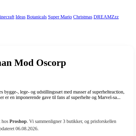
necraft
Ideas
Botanicals
Super Mario
Christmas
DREAMZzz
 man Mod Oscorp
ygge-, lege- og udstillingssæt med masser af superhelteaction,
r er en imponerende gave til fans af superhelte og Marvel-sa...
t hos
Proshop
. Vi sammenligner 3 butikker, og prisforskellen
opdateret 06.08.2026.