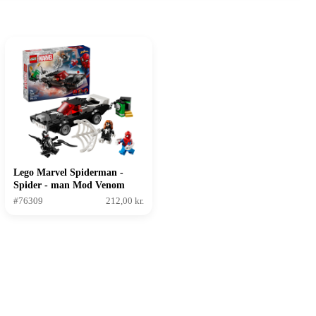
Lego Marvel Spiderman -
Spider - man Mod Venom
Muskelbil
#76309
212,00 kr.