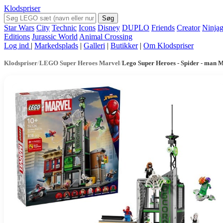
Klodspriser
Søg
Star Wars
City
Technic
Icons
Disney
DUPLO
Friends
Creator
Ninja
Editions
Jurassic World
Animal Crossing
Log ind
|
Markedsplads
|
Galleri
|
Butikker
|
Om Klodspriser
Klodspriser
/
LEGO Super Heroes Marvel
/
Lego Super Heroes - Spider - man 