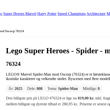
go
Super Heroes Marvel
Harry Potter
Speed Champions
Architecture
Mi
Mod Oscorp 76324
Lego Super Heroes - Spider -
76324
LEGO® Marvel Spider-Man mod Oscorp (76324) er et førsteklasses b
ikoniske karakterer og velkendte steder. Byscenen med flere modelle
År:
2025
Dele:
808
Tema:
Spider-Man
Minifigs:
8
Den billigste pris på LEGO #76324 er lige nu
819,00 kr.
inkl. frag
mellem billigste og dyreste tilbud er 280,95 kr.. Priserne er senest 